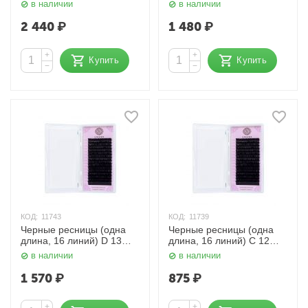
мм. 0,12 мм. Enigma
мм. 0,12 мм. Enigma
в наличии
в наличии
2 440
₽
1 480
₽
+
+
Купить
Купить
−
−
КОД:
11743
КОД:
11739
Черные ресницы (одна
Черные ресницы (одна
длина, 16 линий) D 13
длина, 16 линий) C 12
мм. 0,12 мм. Enigma
мм. 0,12 мм. Enigma
в наличии
в наличии
1 570
₽
875
₽
+
+