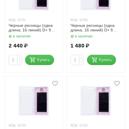
КОД:
11731
КОД:
11730
Черные ресницы (одна
Черные ресницы (одна
длина, 16 линий) D+ 9
длина, 16 линий) D+ 8
мм. 0,10 мм. Enigma
мм. 0,10 мм. Enigma
в наличии
в наличии
2 440
₽
1 480
₽
+
+
Купить
Купить
−
−
КОД:
11723
КОД:
11722