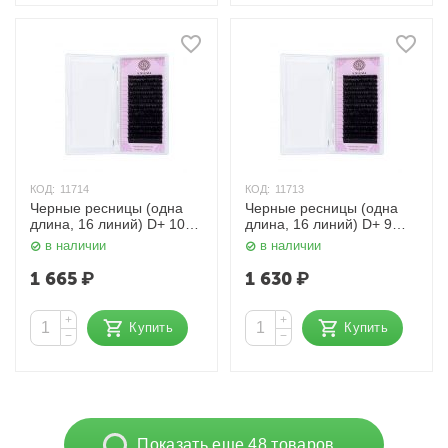
КОД:
11714
КОД:
11713
Черные ресницы (одна
Черные ресницы (одна
длина, 16 линий) D+ 10
длина, 16 линий) D+ 9
мм. 0,085 мм. Enigma
мм. 0,085 мм. Enigma
в наличии
в наличии
1 665
₽
1 630
₽
+
+
Купить
Купить
−
−
Показать еще 48 товаров