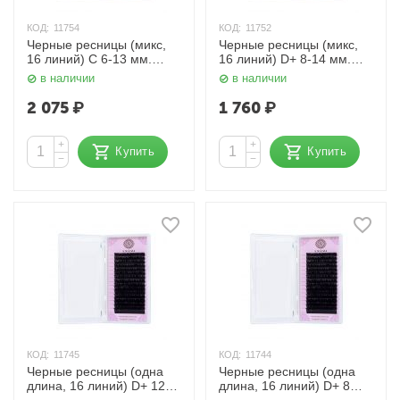
КОД:
11754
КОД:
11752
Черные ресницы (микс,
Черные ресницы (микс,
16 линий) C 6-13 мм.
16 линий) D+ 8-14 мм.
0,085 мм. Enigma
0,07 мм. Enigma
в наличии
в наличии
2 075
₽
1 760
₽
+
+
Купить
Купить
−
−
КОД:
11745
КОД:
11744
Черные ресницы (одна
Черные ресницы (одна
длина, 16 линий) D+ 12
длина, 16 линий) D+ 8