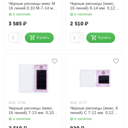
Чёрные ресницы микс M
Черные ресницы (микс,
16 линий 0,10 M-7-14 мм.
16 линий) 8-14 мм. 0,12
Enigma
мм. Enigma
в наличии
в наличии
3 585
₽
2 510
₽
+
+
Купить
Купить
−
−
КОД:
11798
КОД:
11777
Черные ресницы (микс,
Черные ресницы (микс, 6
16 линий) 7-13 мм. 0,10
линий) C 7-12 мм. 0,12
мм. Enigma
мм. Enigma
в наличии
в наличии