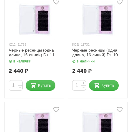
КОД:
11733
КОД:
11732
Черные ресницы (одна
Черные ресницы (одна
длина, 16 линий) D+ 11
длина, 16 линий) D+ 10
мм. 0,10 мм. Enigma
мм. 0,10 мм. Enigma
в наличии
в наличии
2 440
₽
2 440
₽
+
+
Купить
Купить
−
−