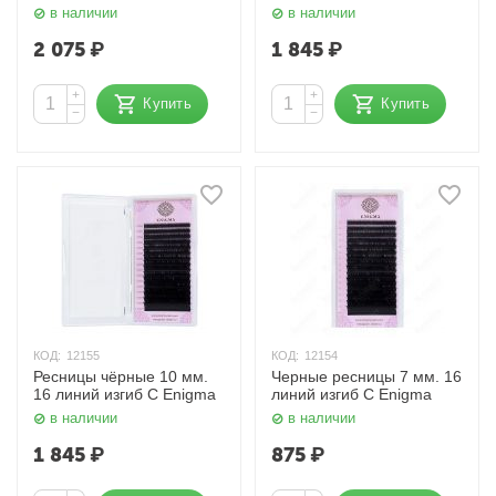
мм. Enigma
в наличии
в наличии
2 075
₽
1 845
₽
+
+
Купить
Купить
−
−
КОД:
12155
КОД:
12154
Ресницы чёрные 10 мм.
Черные ресницы 7 мм. 16
16 линий изгиб C Enigma
линий изгиб C Enigma
в наличии
в наличии
1 845
₽
875
₽