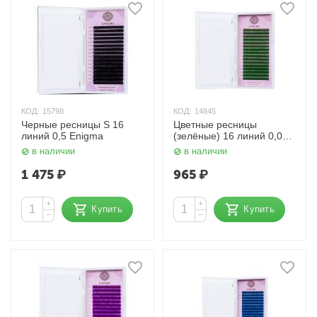
КОД:
15798
КОД:
14845
Черные ресницы S 16
Цветные ресницы
линий 0,5 Enigma
(зелёные) 16 линий 0,07
Enigma
в наличии
в наличии
1 475
₽
965
₽
+
+
Купить
Купить
−
−