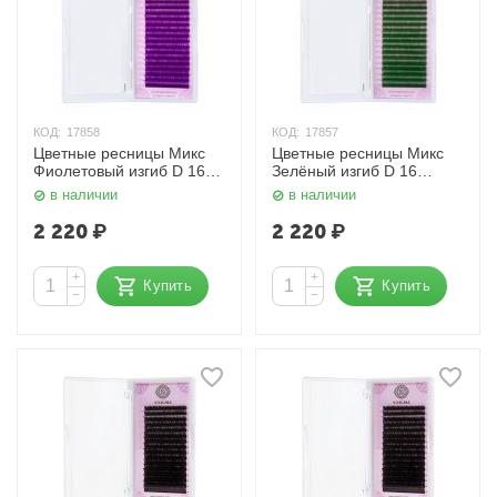
КОД:
17858
КОД:
17857
Цветные ресницы Микс
Цветные ресницы Микс
Фиолетовый изгиб D 16
Зелёный изгиб D 16
линий 0,10 Enigma
линий 0,10 Enigma
в наличии
в наличии
2 220
₽
2 220
₽
+
+
Купить
Купить
−
−