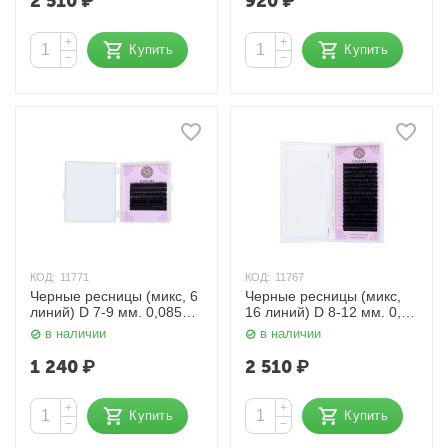
2 510
₽
920
₽
+
+
Купить
Купить
−
−
КОД:
11771
КОД:
11767
Черные ресницы (микс, 6
Черные ресницы (микс,
линий) D 7-9 мм. 0,085
16 линий) D 8-12 мм. 0,12
мм. Enigma
мм. Enigma
в наличии
в наличии
1 240
₽
2 510
₽
+
+
Купить
Купить
−
−