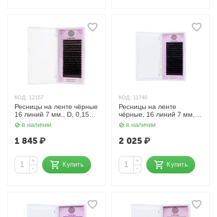
КОД:
12157
КОД:
11740
Ресницы на ленте чёрные
Ресницы на ленте
16 линий 7 мм., D, 0,15
чёрные, 16 линий 7 мм,
мм. Enigma
D, 0,12 мм. Enigma
в наличии
в наличии
1 845
₽
2 025
₽
+
+
Купить
Купить
−
−