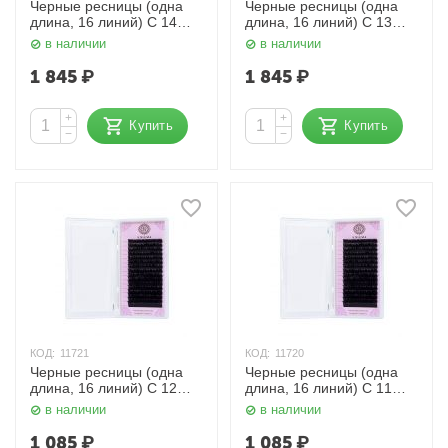
Черные ресницы (одна
Черные ресницы (одна
длина, 16 линий) C 14
длина, 16 линий) C 13
мм. 0,10 мм. Enigma
мм. 0,10 мм. Enigma
в наличии
в наличии
1 845
₽
1 845
₽
+
+
Купить
Купить
−
−
КОД:
11721
КОД:
11720
Черные ресницы (одна
Черные ресницы (одна
длина, 16 линий) C 12
длина, 16 линий) C 11
мм. 0,10 мм. Enigma
мм. 0,10 мм. Enigma
в наличии
в наличии
1 085
₽
1 085
₽