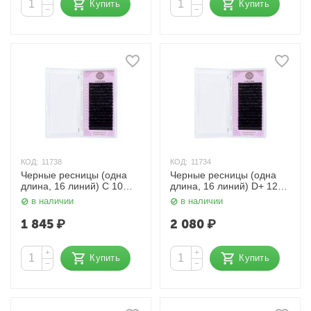
Купить
Купить
−
−
КОД:
11738
КОД:
11734
Черные ресницы (одна
Черные ресницы (одна
длина, 16 линий) C 10
длина, 16 линий) D+ 12
мм. 0,12 мм. Enigma
мм. 0,10 мм. Enigma
в наличии
в наличии
1 845
₽
2 080
₽
+
+
Купить
Купить
−
−