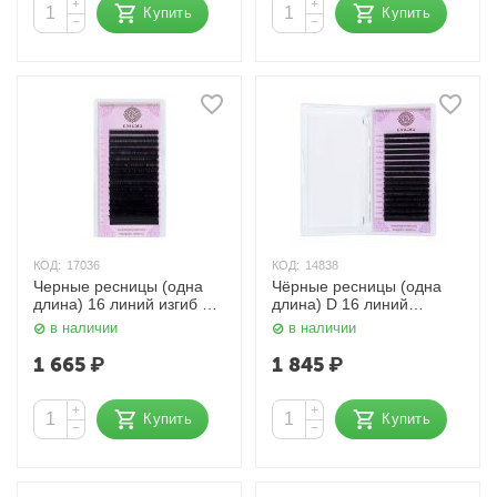
+
+
Купить
Купить
−
−
КОД:
17036
КОД:
14838
Черные ресницы (одна
Чёрные ресницы (одна
длина) 16 линий изгиб C
длина) D 16 линий
Enigma
0,12/D/12 мм. Enigma
в наличии
в наличии
1 665
₽
1 845
₽
+
+
Купить
Купить
−
−