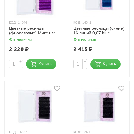
КОД:
14844
КОД:
14841
Цветные ресницы
Цветные ресницы (синие)
(фиолетовые) Микс изгиб
16 линий 0,07 blue
С 16 линий 0,10 Enigma
Enigma
в наличии
в наличии
2 220
₽
2 415
₽
+
+
Купить
Купить
−
−
КОД:
14837
КОД:
12400