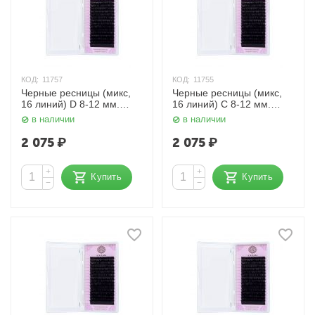
КОД:
11757
КОД:
11755
Черные ресницы (микс,
Черные ресницы (микс,
16 линий) D 8-12 мм.
16 линий) C 8-12 мм.
0,085 мм. Enigma
0,085 мм. Enigma
в наличии
в наличии
2 075
₽
2 075
₽
+
+
Купить
Купить
−
−