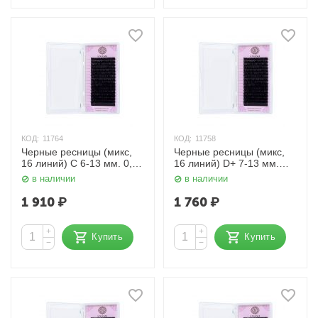
КОД:
11764
КОД:
11758
Черные ресницы (микс,
Черные ресницы (микс,
16 линий) C 6-13 мм. 0,12
16 линий) D+ 7-13 мм.
мм. Enigma
0,085 мм. Enigma
в наличии
в наличии
1 910
₽
1 760
₽
+
+
Купить
Купить
−
−