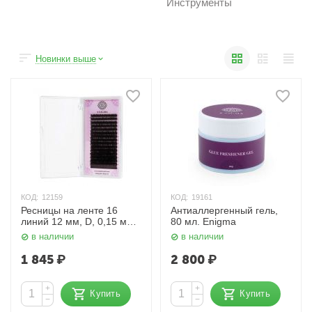
Инструменты
Новинки выше
КОД:
12159
КОД:
19161
Ресницы на ленте 16
Антиаллергенный гель,
линий 12 мм, D, 0,15 мм,
80 мл. Enigma
черный Enigma
в наличии
в наличии
1 845
₽
2 800
₽
+
+
Купить
Купить
−
−