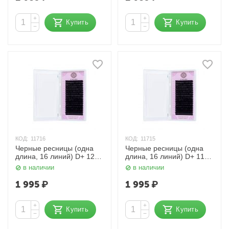
+
+
Купить
Купить
−
−
КОД:
11716
КОД:
11715
Черные ресницы (одна
Черные ресницы (одна
длина, 16 линий) D+ 12
длина, 16 линий) D+ 11
мм. 0,085 мм. Enigma
мм. 0,085 мм. Enigma
в наличии
в наличии
1 995
₽
1 995
₽
+
+
Купить
Купить
−
−