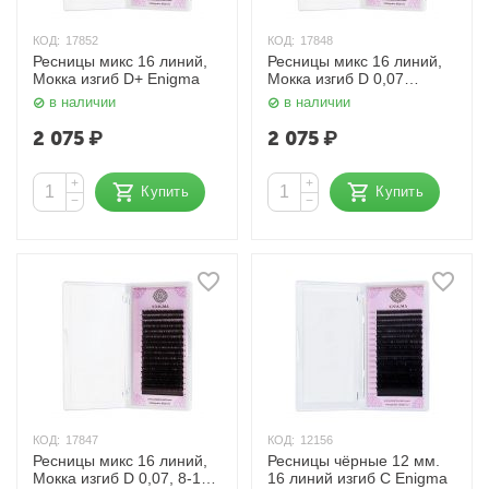
КОД:
17852
КОД:
17848
Ресницы микс 16 линий,
Ресницы микс 16 линий,
Мокка изгиб D+ Enigma
Мокка изгиб D 0,07
Enigma
в наличии
в наличии
2 075
₽
2 075
₽
+
+
Купить
Купить
−
−
КОД:
17847
КОД:
12156
Ресницы микс 16 линий,
Ресницы чёрные 12 мм.
Мокка изгиб D 0,07, 8-14
16 линий изгиб C Enigma