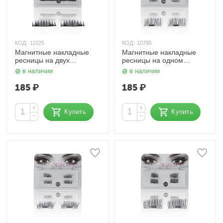
КОД:
11025
КОД:
10785
Магнитные накладные
Магнитные накладные
ресницы на двух
ресницы на одном
магнитах 10# HudaBeauty
магните 04# HudaBeauty
в наличии
в наличии
185
₽
185
₽
+
+
Купить
Купить
−
−