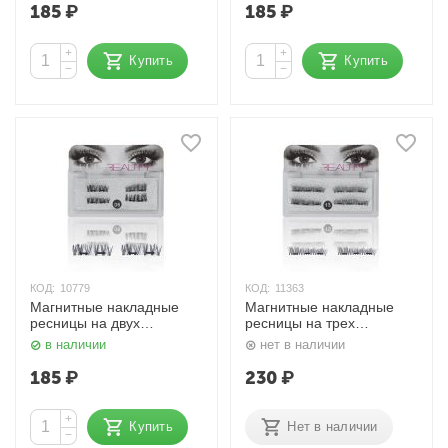
185
₽
185
₽
+
+
Купить
Купить
−
−
КОД:
10779
КОД:
11363
Магнитные накладные
Магнитные накладные
ресницы на двух
ресницы на трех
магнитах 06# HudaBeauty
магнитах 13# HudaBeauty
в наличии
нет в наличии
185
₽
230
₽
+
Купить
Нет в наличии
−