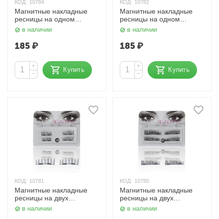
КОД:
10784
КОД:
10782
Магнитные накладные
Магнитные накладные
ресницы на одном
ресницы на одном
магните 03# HudaBeauty
магните 01# HudaBeauty
в наличии
в наличии
185
₽
185
₽
+
+
Купить
Купить
−
−
КОД:
10781
КОД:
10780
Магнитные накладные
Магнитные накладные
ресницы на двух
ресницы на двух
магнитах 08# HudaBeauty
магнитах 07# HudaBeauty
в наличии
в наличии