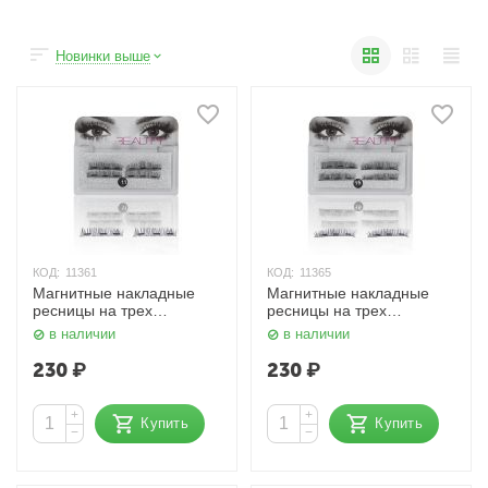
Новинки выше
КОД:
11361
КОД:
11365
Магнитные накладные
Магнитные накладные
ресницы на трех
ресницы на трех
магнитах 11# HudaBeauty
магнитах 15# HudaBeauty
в наличии
в наличии
230
₽
230
₽
+
+
Купить
Купить
−
−