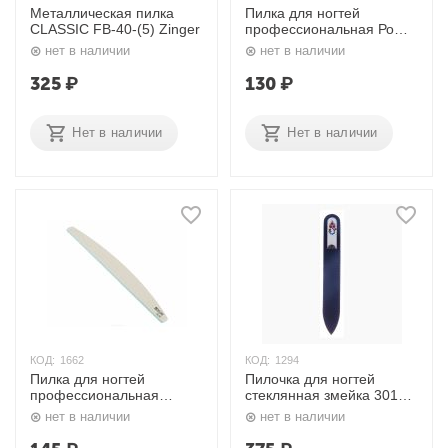
Металлическая пилка
Пилка для ногтей
CLASSIC FB-40-(5) Zinger
профессиональная Ромб
100/180 грит 9100636К
нет в наличии
нет в наличии
Dewal
325
₽
130
₽
Нет в наличии
Нет в наличии
КОД:
1662
КОД:
1294
Пилка для ногтей
Пилочка для ногтей
профессиональная
стеклянная змейка 3012
Улыбка 100/180 грит
Bohemia Professional
нет в наличии
нет в наличии
9100652К Dewal