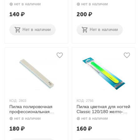
Улыбка 2 в 1, 9102919HS
нет в наличии
нет в наличии
Dewal
140
₽
200
₽
Нет в наличии
Нет в наличии
КОД:
2803
КОД:
2766
Пилка полировочная
Пилка цветная для ногтей
профессиональная
Classic 120/180 желто-
Квадратная 2 в 1,
зеленая EJ-202 Zinger
нет в наличии
нет в наличии
9103308К Dewal
180
₽
160
₽