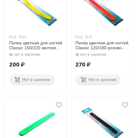
КОД:
3690
КОД:
3678
Пилка цветная для ногтей
Пилка цветная для ногтей
Classic 150/220 желтая
Classic 120/180 розово-
ЕЕ-03 Zinger
оранжевая EJ-208 Zinger
нет в наличии
нет в наличии
200
₽
270
₽
Нет в наличии
Нет в наличии