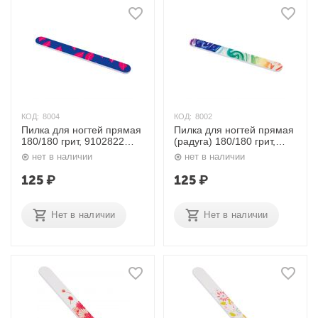
КОД:
8004
КОД:
8002
Пилка для ногтей прямая
Пилка для ногтей прямая
180/180 грит, 9102822
(радуга) 180/180 грит,
Dewal Beauty
9102840 Dewal Beauty
нет в наличии
нет в наличии
125
₽
125
₽
Нет в наличии
Нет в наличии