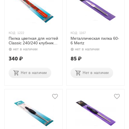
КОД:
1222
КОД:
1167
Пилка цветная для ногтей
Металлическая пилка 60-
Classic 240/240 клубника
6 Mertz
SNS-05 Zinger
нет в наличии
нет в наличии
340
₽
85
₽
Нет в наличии
Нет в наличии