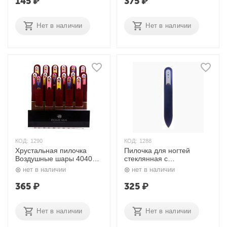
145
₽
375
₽
Нет в наличии
Нет в наличии
КОД:
1290
КОД:
1288
Хрустальная пилочка
Пилочка для ногтей
Воздушные шары 4040
стеклянная с
Bohemia Professional
кристаллами 1025
нет в наличии
нет в наличии
Bohemia Professional
365
₽
325
₽
Нет в наличии
Нет в наличии