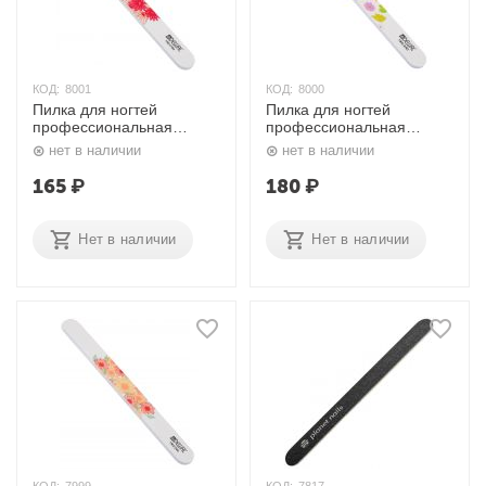
КОД:
8001
КОД:
8000
Пилка для ногтей
Пилка для ногтей
профессиональная
профессиональная
Прямая 180/240, 9102864
Прямая 180/240 Цветы
нет в наличии
нет в наличии
Dewal
9102861 Dewal
165
₽
180
₽
Нет в наличии
Нет в наличии