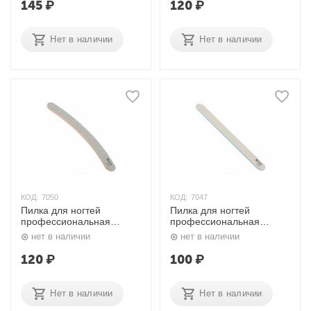
145
₽
120
₽
Нет в наличии
Нет в наличии
КОД:
7050
КОД:
7047
Пилка для ногтей
Пилка для ногтей
профессиональная
профессиональная
Бумеранг 180/240,
Прямая 180/180,
нет в наличии
нет в наличии
9101411К Dewal
9100419К Dewal
120
₽
100
₽
Нет в наличии
Нет в наличии