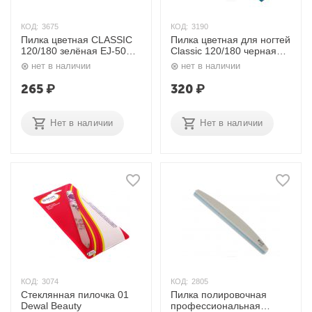
КОД:
3675
КОД:
3190
Пилка цветная CLASSIC
Пилка цветная для ногтей
120/180 зелёная EJ-502
Classic 120/180 черная
Zinger
EJ-301 Zinger
нет в наличии
нет в наличии
265
₽
320
₽
Нет в наличии
Нет в наличии
КОД:
3074
КОД:
2805
Стеклянная пилочка 01
Пилка полировочная
Dewal Beauty
профессиональная