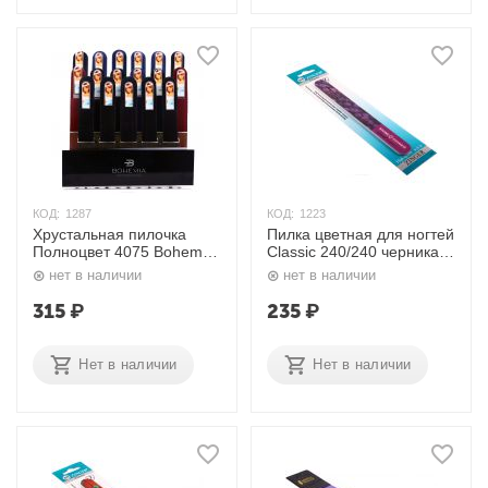
КОД:
1287
КОД:
1223
Хрустальная пилочка
Пилка цветная для ногтей
Полноцвет 4075 Bohemia
Classic 240/240 черника
Professional
SNS-06 Zinger
нет в наличии
нет в наличии
315
₽
235
₽
Нет в наличии
Нет в наличии