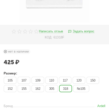
Написать отзыв
Задать вопрос
КОД:
61318F
нет в наличии
425
₽
Размер:
105
107
109
110
117
120
150
152
155
162
305
318
№105
Бренд
Ardell