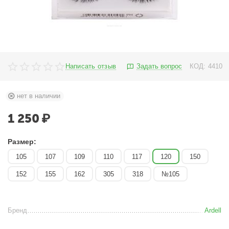
Написать отзыв
Задать вопрос
КОД:
4410
нет в наличии
1 250
₽
Размер:
105
107
109
110
117
120
150
152
155
162
305
318
№105
Бренд
Ardell