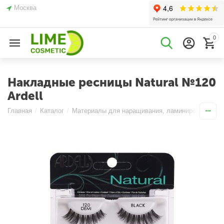
Москва
0
Накладные ресницы Natural №120
Ardell
Главная
/
Каталог
/
Материалы для наращивания, ламинирования и б