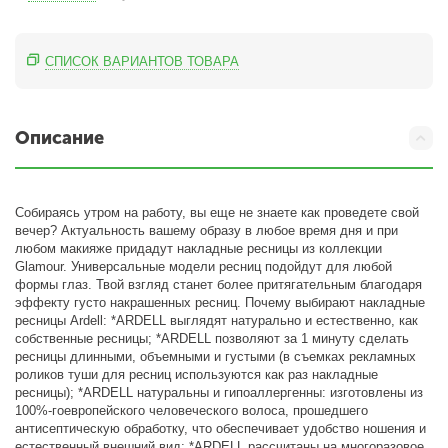
СПИСОК ВАРИАНТОВ ТОВАРА
Описание
Cобираясь утром на работу, вы еще не знаете как проведете свой
вечер? Актуальность вашему образу в любое время дня и при
любом макияже придадут накладные ресницы из коллекции
Glamour. Универсальные модели ресниц подойдут для любой
формы глаз. Твой взгляд станет более притягательным благодаря
эффекту густо накрашенных ресниц. Почему выбирают накладные
ресницы Ardell: *ARDELL выглядят натурально и естественно, как
собственные ресницы; *ARDELL позволяют за 1 минуту сделать
ресницы длинными, объемными и густыми (в съемках рекламных
роликов туши для ресниц используются как раз накладные
ресницы); *ARDELL натуральны и гипоаллергенны: изготовлены из
100%-гоевропейского человеческого волоса, прошедшего
антисептическую обработку, что обеспечивает удобство ношения и
естественный внешний вид; *ARDELL рассчитаны на многоразовое