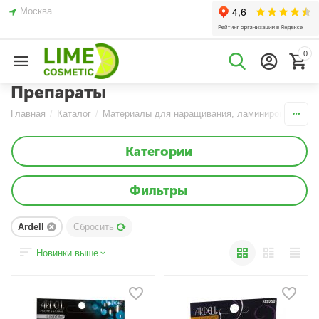
Москва
0
Препараты
Главная
/
Каталог
/
Материалы для наращивания, ламинирования и б
Категории
Фильтры
Ardell
Сбросить
Новинки выше