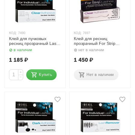
КОД:
7490
КОД:
7697
Клей для пучковых
Клей для ресниц
ресниц прозрачный Lash
прозрачный For Strip
Tite 3,5 гр. Ardell
Lashes 7 гр. Ardell
в наличии
нет в наличии
1 185
₽
1 450
₽
+
Купить
Нет в наличии
−