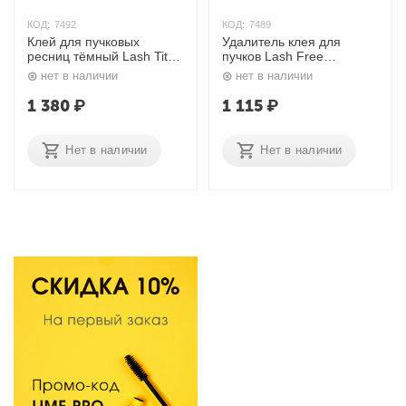
КОД:
7492
КОД:
7489
Клей для пучковых
Удалитель клея для
ресниц тёмный Lash Tite
пучков Lash Free
3,5 гр. Ardell
Remover 5 мл. Ardell
нет в наличии
нет в наличии
1 380
₽
1 115
₽
Нет в наличии
Нет в наличии