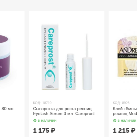
КОД:
18710
КОД:
8926
 80 мл.
Сыворотка для роста ресниц
Клей тёмны
Eyelash Serum 3 мл. Careprost
ресниц Mod 
в наличии
в наличии
1 175
₽
1 215
₽