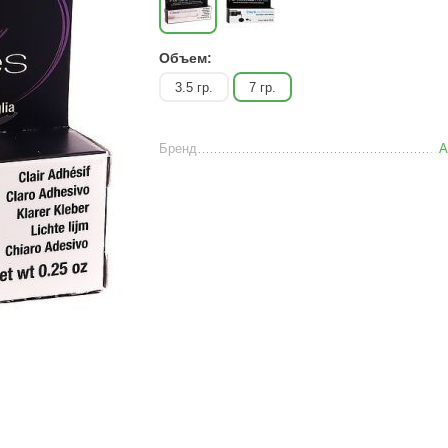
Объем:
3.5 гр.
7 гр.
Бренд
A