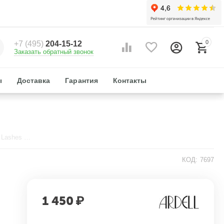
0
+7 (495)
204-15-12
Заказать обратный звонок
ы
Доставка
Гарантия
Контакты
Клей для ресниц прозрачный For Strip Lashes 7 гр. Ardell
КОД:
7697
1 450
₽