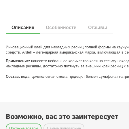
Описание
Особенности
Отзывы
Инновационный клей для накладных ресниц полной формы на каучуко
средств. Ardell – легендарная американская марка, включающая в с
Применение:
нанесите небольшое количество клея на тесьму накладн
накладные ресницы, достаточно потянуть за внешний край ресниц к 
Состав:
вода, целлюлозная смола, додецил бензен сульфонат натрия
Возможно, вас это заинтересует
Похожие товары
Самые популярные