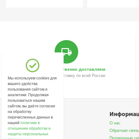
Быстро и качественно доставляем
Осуществляем доставку по всей России
Мы используем cookies для
вашего удобства
пользования сайтом и
аналитики. Продолжая
пользоваться нашим
сайтом, вы даёте согласие
на обработку
Моя учетная запись
Информа
перечисленных данных в
Войти
О нас
нашей
политике в
отношении обработки и
Создать учетную запись
Обратная связ
защиты персональных
Подарочные се