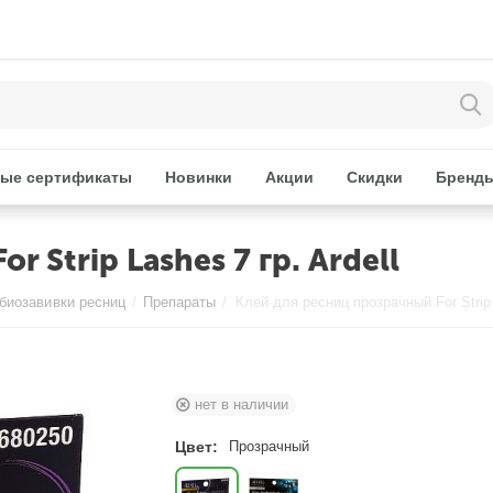
ые сертификаты
Новинки
Акции
Скидки
Бренд
 Strip Lashes 7 гр. Ardell
биозавивки ресниц
/
Препараты
/
нет в наличии
Цвет:
Прозрачный