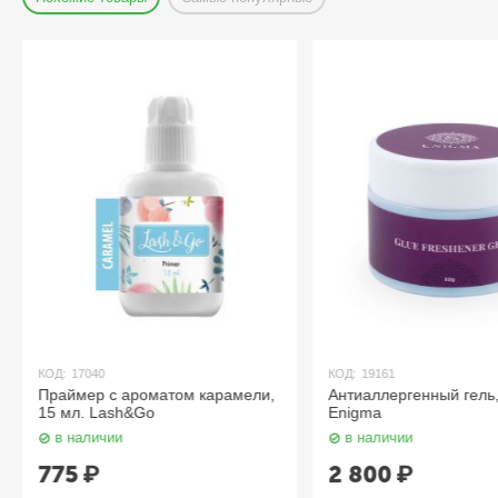
КОД:
17040
КОД:
19161
Праймер с ароматом карамели,
Антиаллергенный гель,
15 мл. Lash&Go
Enigma
в наличии
в наличии
775
₽
2 800
₽