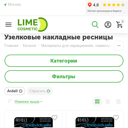
Москва
0
Узелковые накладные ресницы
Главная
/
Каталог
/
Материалы для наращивания, ламинирования и б
Категории
Фильтры
Ardell
Сбросить
Новинки выше