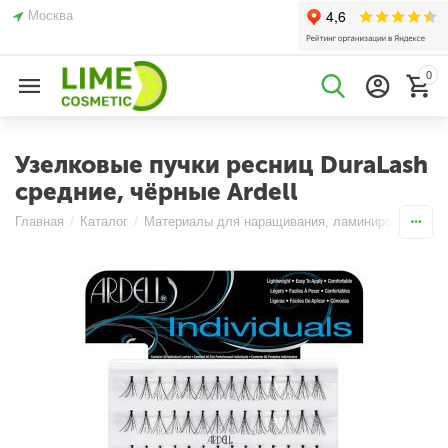
Москва
0
Узелковые пучки ресниц DuraLash
средние, чёрные Ardell
Главная
/
Каталог
/
Материалы для наращивания, ламинирования и б