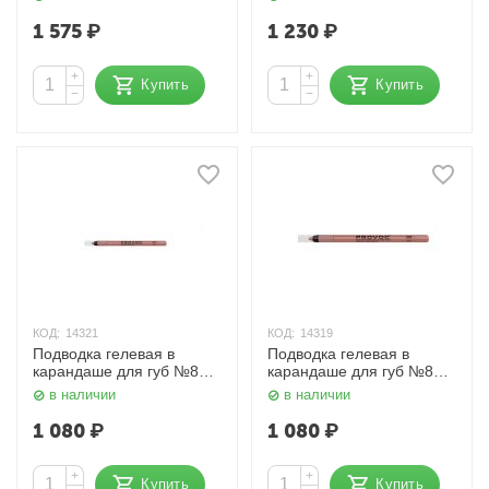
1 575
₽
1 230
₽
+
+
Купить
Купить
−
−
КОД:
14321
КОД:
14319
Подводка гелевая в
Подводка гелевая в
карандаше для губ №804
карандаше для губ №802
бежевый нюд Provoc
персиковый нюд Provoc
в наличии
в наличии
1 080
₽
1 080
₽
+
+
Купить
Купить