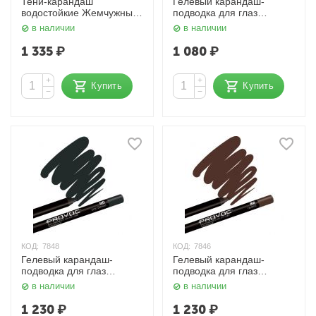
Тени-карандаш
Гелевый карандаш-
водостойкие Жемчужный,
подводка для глаз
шиммер Provoc
Шиммер, оливковый
в наличии
в наличии
Provoc
1 335
₽
1 080
₽
+
+
Купить
Купить
−
−
КОД:
7848
КОД:
7846
Гелевый карандаш-
Гелевый карандаш-
подводка для глаз
подводка для глаз
Матовый, черный Provoc
Матовый, шоколадный
в наличии
в наличии
Provoc
1 230
₽
1 230
₽