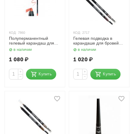
КОД:
7860
КОД:
2717
Полуперманентный
Гелевая подводка в
гелевый карандаш для
карандаше для бровей
губ Матовый, бежево-
Коричневый Provoc
в наличии
в наличии
коралловый 35 Sexy
Silohette Provoc
1 080
₽
1 020
₽
+
+
Купить
Купить
−
−