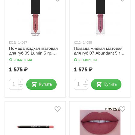
КОД:
14067
КОД:
14058
Помада жидкая матовая
Помада жидкая матовая
для губ 09 Lumin 5 гр.
для губ 07 Abundant 5 гр.
Provoc
Provoc
в наличии
в наличии
1 575
₽
1 575
₽
+
+
Купить
Купить
−
−