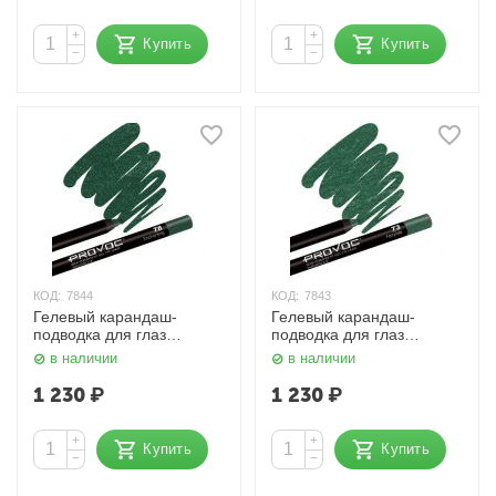
+
+
Купить
Купить
−
−
КОД:
7844
КОД:
7843
Гелевый карандаш-
Гелевый карандаш-
подводка для глаз
подводка для глаз
Шиммер, цвет морской
Шиммер, цвет морской
в наличии
в наличии
волны темный Provoc
волны светлый Provoc
1 230
₽
1 230
₽
+
+
Купить
Купить
−
−