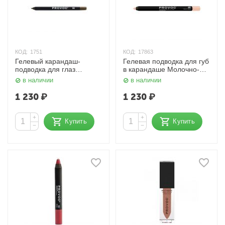
КОД:
1751
КОД:
17863
Гелевый карандаш-
Гелевая подводка для губ
подводка для глаз
в карандаше Молочно-
Шиммер, цвет морской
бежевая, 40 Hide & Seek
в наличии
в наличии
волны темный Provoc
Provoc
1 230
₽
1 230
₽
+
+
Купить
Купить
−
−