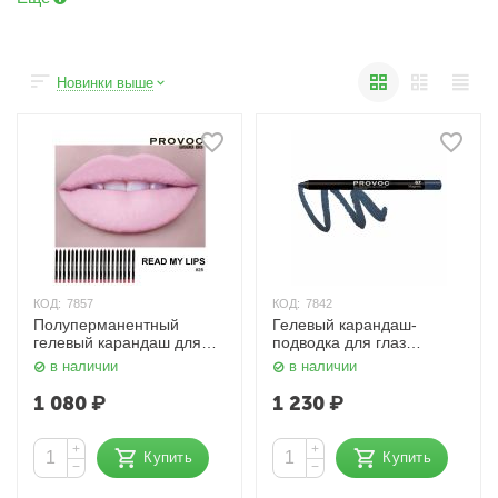
Новинки выше
КОД:
7857
КОД:
7842
Полуперманентный
Гелевый карандаш-
гелевый карандаш для
подводка для глаз
губ 25 Read My Lips
Шиммер, Тёмно-
в наличии
в наличии
Матовый, телесно-
сапфировый 67 Magnetic
розовый Provoc
Provoc
1 080
₽
1 230
₽
+
+
Купить
Купить
−
−