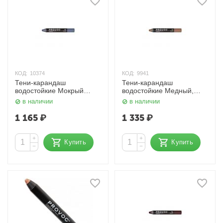
КОД:
10374
КОД:
9941
Тени-карандаш
Тени-карандаш
водостойкие Мокрый
водостойкие Медный,
асфальт, шиммер Provoc
шиммер Provoc
в наличии
в наличии
1 165
₽
1 335
₽
+
+
Купить
Купить
−
−