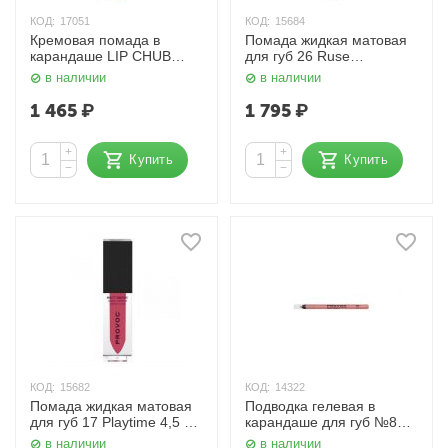
КОД:
17051
КОД:
15684
Кремовая помада в
Помада жидкая матовая
карандаше LIP CHUB
для губ 26 Ruse
Lipliner 02 Dulcet Provoc
карамельно-персиковый
в наличии
в наличии
4,5 гр. Provoc
1 465
₽
1 795
₽
+
+
Купить
Купить
−
−
КОД:
15682
КОД:
14322
Помада жидкая матовая
Подводка гелевая в
для губ 17 Playtime 4,5 гр.
карандаше для губ №805
Provoc
коралловый нюд Provoc
в наличии
в наличии