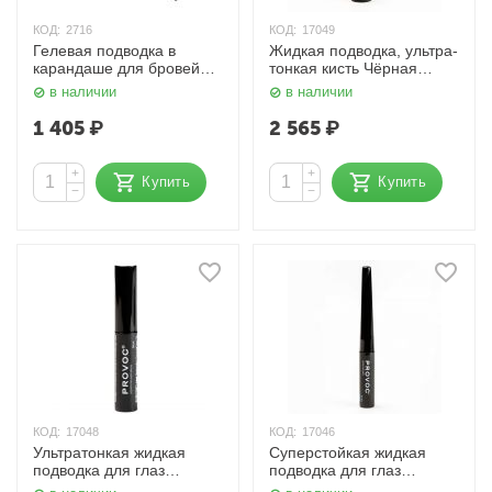
КОД:
2716
КОД:
17049
Гелевая подводка в
Жидкая подводка, ультра-
карандаше для бровей
тонкая кисть Чёрная
Светло-коричневый
MICRO TIP Dipliner 01
в наличии
в наличии
Provoc
Black 2,5 мл. Provoc
1 405
₽
2 565
₽
+
+
Купить
Купить
−
−
КОД:
17048
КОД:
17046
Ультратонкая жидкая
Суперстойкая жидкая
подводка для глаз
подводка для глаз
Чёрная Liquid Eyeliner
Голубая (Тиффани)