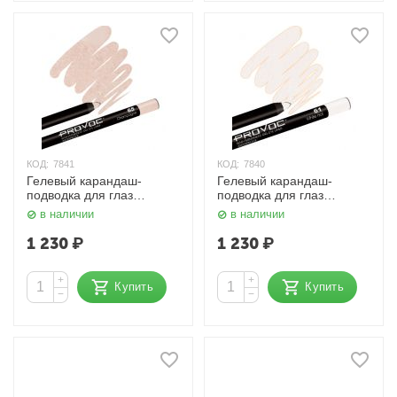
КОД:
7841
КОД:
7840
Гелевый карандаш-
Гелевый карандаш-
подводка для глаз
подводка для глаз
Шиммер, цвет
Матовый, белый Provoc
в наличии
в наличии
шампанского Provoc
1 230
₽
1 230
₽
+
+
Купить
Купить
−
−