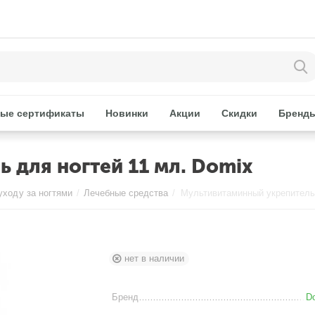
ые сертификаты
Новинки
Акции
Скидки
Бренд
 для ногтей 11 мл. Domix
уходу за ногтями
/
Лечебные средства
/
нет в наличии
Бренд
D