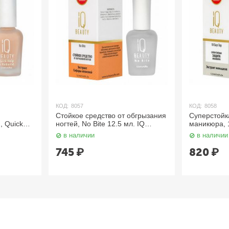
КОД:
8057
КОД:
8058
Стойкое средство от обгрызания
Суперстойк
, Quick
ногтей, No Bite 12.5 мл. IQ
маникюра, 1
мл. IQ
Beauty
IQ Beauty
в наличии
в наличии
745
₽
820
₽