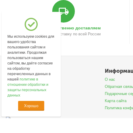
Быстро и качественно доставляем
Осуществляем доставку по всей России
Мы используем cookies для
вашего удобства
пользования сайтом и
аналитики. Продолжая
пользоваться нашим
сайтом, вы даёте согласие
на обработку
Моя учетная запись
Информа
перечисленных данных в
Войти
О нас
нашей
политике в
отношении обработки и
Создать учетную запись
Обратная связ
защиты персональных
Подарочные се
данных
Карта сайта
Хорошо
Политика конф
© 2026 lime-cosmetic.ru.