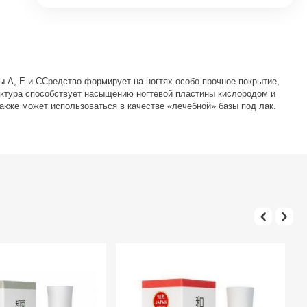
 А, Е и ССредство формирует на ногтях особо прочное покрытие,
ктура способствует насыщению ногтевой пластины кислородом и
акже может использоваться в качестве «лечебной» базы под лак.