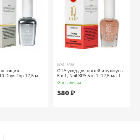
КОД:
8056
ая защита
СПА уход для ногтей и кутикулы
0 Days Top 12,5 мл.
5 в 1, Nail SPA 5 in 1, 12,5 мл. IQ
Beauty
в наличии
580
₽