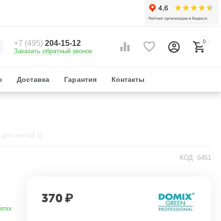
0
+7 (495)
204-15-12
Заказать обратный звонок
ы
Доставка
Гарантия
Контакты
Мультивитаминный укрепитель для ногтей 11 мл. Domix
КОД:
6451
370
₽
omix