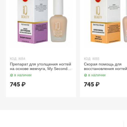
КОД:
8054
КОД:
8055
Препарат для утолщения ногтей
Скорая помощь для
на основе жемчуга, My Second
восстановления ногтей
Nail 12.5 мл. IQ Beauty
Help and Rebuild 12.5 
в наличии
в наличии
Beauty
745
₽
745
₽