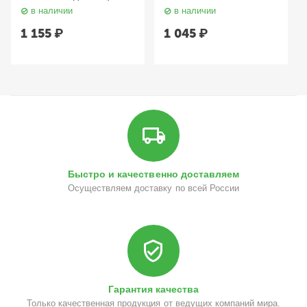
пептидами 100 мл
протеинами Melting
в наличии
в наличии
Lebelage
Snow Milky Pack 150 мл
PEKAH
1 155
₽
1 045
₽
Быстро и качественно доставляем
Осуществляем доставку по всей России
Гарантия качества
Только качественная продукция от ведущих компаний мира.