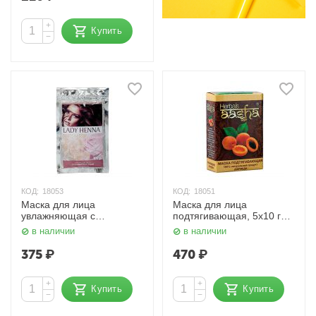
+
Купить
−
КОД:
18053
КОД:
18051
Маска для лица
Маска для лица
увлажняющая с
подтягивающая, 5х10 гр.
сандалом и розой, 100
Aasha Herbals
в наличии
в наличии
мл. Lady Henna
375
₽
470
₽
+
+
Купить
Купить
−
−