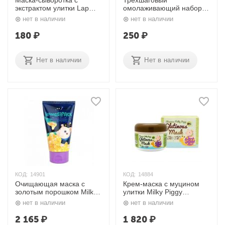
Маска-сыворотка с
Трехшаговый
экстрактом улитки Lap
омолаживающий набор
Therapy Snail Anti-Wrinkle
для лица Anti-Aging EGF
нет в наличии
нет в наличии
Ampoule Mask Pack 25
Aqua Mask Pack 25 мл.+2
мл. Deoproce
мл.+2мл. Elizavecca
180
₽
250
₽
Нет в наличии
Нет в наличии
КОД:
14901
КОД:
14884
Очищающая маска с
Крем-маска с муцином
золотым порошком Milky
улитки Milky Piggy
Piggy Kangsi Pack Mask
Glutinous Mask 80% Snail
нет в наличии
нет в наличии
120 мл. Elizavecca
Cream 100 мл. Elizavecca
2 165
₽
1 820
₽