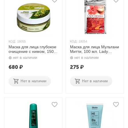
КОД:
18055
КОД:
18054
Маска для лица глубокое
Маска для лица Мультани
очищение с нимом, 150
Митти, 100 мл. Lady
мл. Aasha Herbals
Henna
нет в наличии
нет в наличии
680
₽
275
₽
Нет в наличии
Нет в наличии