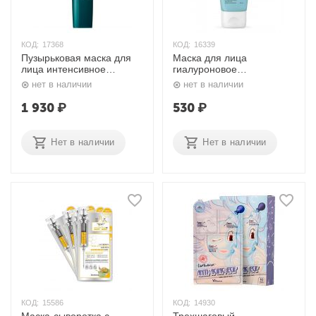
КОД:
17368
КОД:
16339
Пузырьковая маска для
Маска для лица
лица интенсивное
гиалуроновое
очищение и увлажнение
восстановление Age
нет в наличии
нет в наличии
La-Pause Marine Tok
Eraser 50 мл. Likato
Bubble Mask 100 мл.
1 930
₽
530
₽
Lador
Нет в наличии
Нет в наличии
КОД:
15586
КОД:
14930