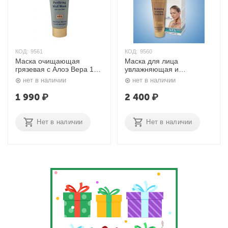
КОД:
9561
КОД:
9560
Маска очищающая
Маска для лица
грязевая с Алоэ Вера 100
увлажняющая и
мл. H&B
расслабляющая с
нет в наличии
нет в наличии
гиалуроновой кислотой
100 мл. H&B
1 990
₽
2 400
₽
Нет в наличии
Нет в наличии