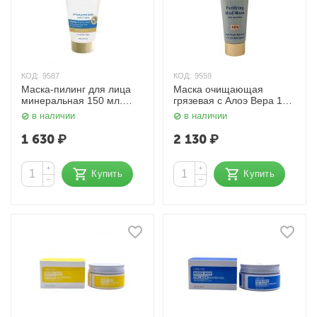
КОД:
9587
КОД:
9559
Маска-пилинг для лица
Маска очищающая
минеральная 150 мл.
грязевая с Алоэ Вера 150
H&B
мл. H&B
в наличии
в наличии
1 630
₽
2 130
₽
+
+
Купить
Купить
−
−