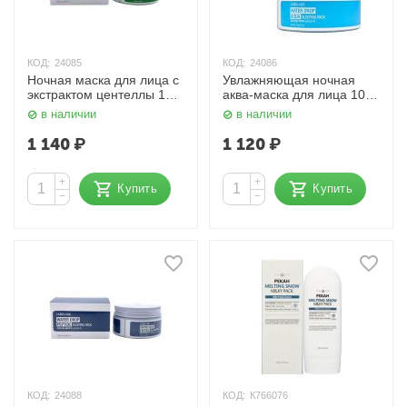
КОД:
24085
КОД:
24086
Ночная маска для лица с
Увлажняющая ночная
экстрактом центеллы 100
аква-маска для лица 100
мл Lebelage
мл Lebelage
в наличии
в наличии
1 140
₽
1 120
₽
+
+
Купить
Купить
−
−
КОД:
24088
КОД:
К766076