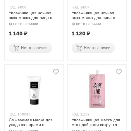
КОД:
24084
КОД:
24087
Увлажняющая ночная
Увлажняющая ночная
аква-маска для лица с
аква-маска для лица с
витаминами 100 мл
коллагеном 100 мл
нет в наличии
нет в наличии
Lebelage
Lebelage
1 140
₽
1 120
₽
Нет в наличии
Нет в наличии
КОД:
T540815
КОД:
21209
Cмываемая маска для
Увлажняющая маска для
ухода за порами с
молодой кожи вокруг глаз
каолином и бобами
/ Moisturizing Eye Mask,
нет в наличии
нет в наличии