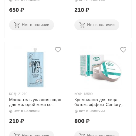
Адзуки 60 мл. RODA ROJI
20 мл. Happy Lab
650
₽
210
₽
Нет в наличии
Нет в наличии
КОД:
21210
КОД:
18590
Маска-гель увлажняющая
Крем-маска для лица
для молодой кожи со
ботокс-эффект Century,
скваланом / Moisturizing
50 мл. Nexxt
нет в наличии
нет в наличии
Gel Mask With Squalane,
20 мл. Happy Lab
210
₽
800
₽
Нет в наличии
Нет в наличии