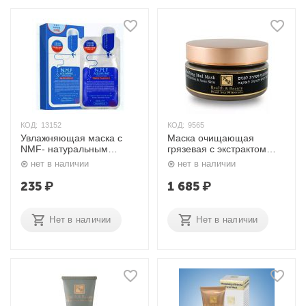
КОД:
13152
КОД:
9565
Увлажняющая маска с
Маска очищающая
NMF- натуральным
грязевая с экстрактом
увлажняющим фактором
Алоэ Вера 220 мл. H&B
нет в наличии
нет в наличии
N.M.F Aquaring Ampoule
Mask 35 мл. Mediheal
235
₽
1 685
₽
Нет в наличии
Нет в наличии