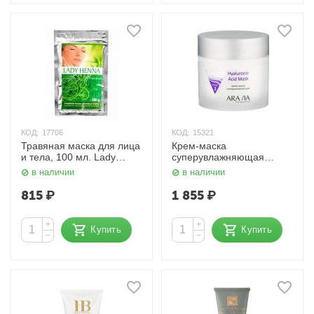
КОД:
17706
КОД:
15321
Травяная маска для лица
Крем-маска
и тела, 100 мл. Lady
суперувлажняющая
Henna
Hyaluronic Acid Mask 300
в наличии
в наличии
мл. Aravia
815
₽
1 855
₽
+
+
Купить
Купить
−
−