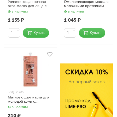
Увлажняющая ночная
Омолаживающая маска с
аква-маска для лица с
молочными протеинами
пептидами 100 мл
Melting Snow Milky Pack
в наличии
в наличии
Lebelage
150 мл PEKAH
1 155
₽
1 045
₽
+
+
Купить
Купить
−
−
КОД:
21205
Матирующая маска для
молодой кожи с
экстрактом айвы / Mask
в наличии
With Quince Extract
Matting, 20 мл. Happy Lab
210
₽