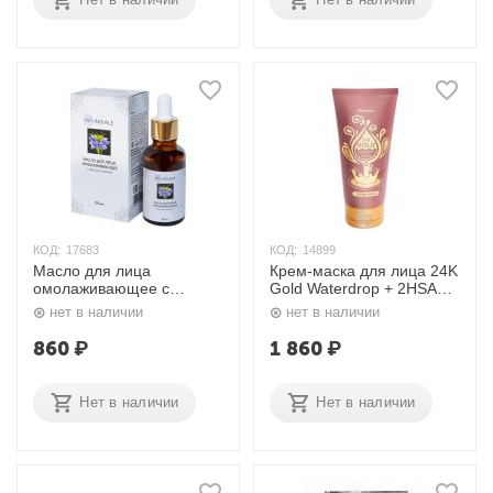
КОД:
17683
КОД:
14899
Масло для лица
Крем-маска для лица 24K
омолаживающее с
Gold Waterdrop + 2HSAM
чёрным тмином 30 мл.
Cream Mask 150 мл.
нет в наличии
нет в наличии
Indiale
Elizavecca
860
₽
1 860
₽
Нет в наличии
Нет в наличии