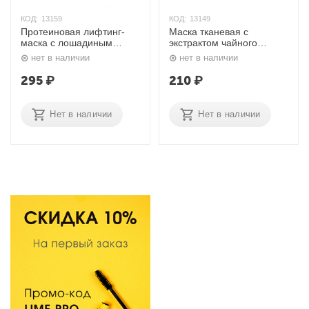
КОД:
13159
КОД:
13149
Протеиновая лифтинг-
Маска тканевая с
маска с лошадиным
экстрактом чайного
маслом Horse Oil Proatin
дерева Teatree Care
нет в наличии
нет в наличии
Mask 35 гр. Mediheal
Solution Essential Mask 25
гр. Mediheal
295
₽
210
₽
Нет в наличии
Нет в наличии