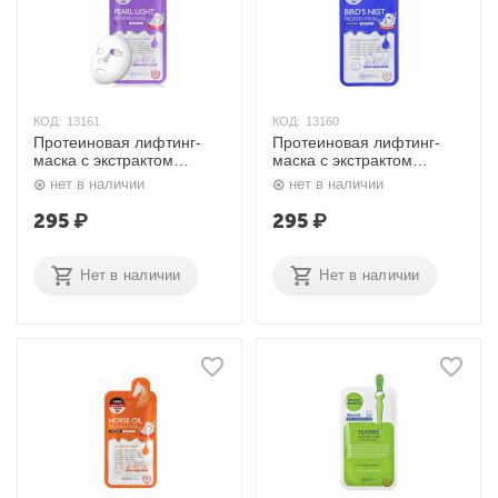
КОД:
13161
КОД:
13160
Протеиновая лифтинг-
Протеиновая лифтинг-
маска с экстрактом
маска с экстрактом
жемчуга Pearl Proatin
ласточкиного гнезда
нет в наличии
нет в наличии
Mask 35 гр. Mediheal
Bird's Nest Proatin Mask
35 гр. Mediheal
295
₽
295
₽
Нет в наличии
Нет в наличии