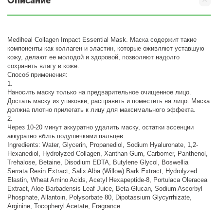
Описание
Mediheal Collagen Impact Essential Mask. Маска содержит такие
компоненты как коллаген и эластин, которые оживляют уставшую
кожу, делают ее молодой и здоровой, позволяют надолго
сохранить влагу в коже.
Способ применения:
1.
Наносить маску только на предварительное очищенное лицо.
Достать маску из упаковки, расправить и поместить на лицо. Маска
должна плотно прилегать к лицу для максимального эффекта.
2.
Через 10-20 минут аккуратно удалить маску, остатки эссенции
аккуратно вбить подушечками пальцев.
Ingredients: Water, Glycerin, Propanediol, Sodium Hyaluronate, 1,2-
Hexanediol, Hydrolyzed Collagen, Xanthan Gum, Carbomer, Panthenol,
Trehalose, Betaine, Disodium EDTA, Butylene Glycol, Boswellia
Serrata Resin Extract, Salix Alba (Willow) Bark Extract, Hydrolyzed
Elastin, Wheat Amino Acids, Acetyl Hexapeptide-8, Portulaca Oleracea
Extract, Aloe Barbadensis Leaf Juice, Beta-Glucan, Sodium Ascorbyl
Phosphate, Allantoin, Polysorbate 80, Dipotassium Glycyrrhizate,
Arginine, Tocopheryl Acetate, Fragrance.