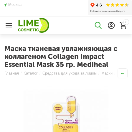
Москва
0
Маска тканевая увлажняющая с
коллагеном Collagen Impact
Essential Mask 35 гр. Mediheal
Главная
/
Каталог
/
Средства для ухода за лицом
/
Маски
/
Тканевы