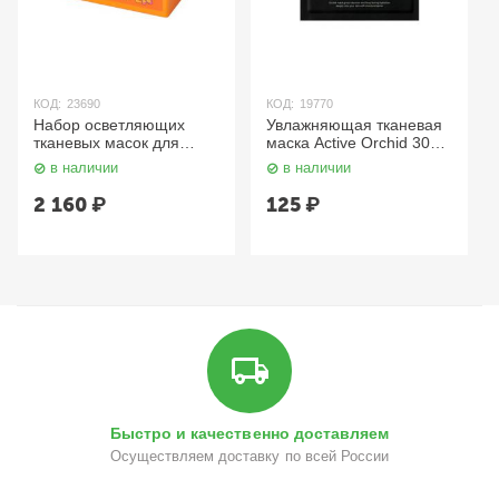
КОД:
23690
КОД:
19770
Набор осветляющих
Увлажняющая тканевая
тканевых масок для
маска Active Orchid 30
лица с витамином C /
мл JMsolution
в наличии
в наличии
Disney Quick Routine
Vital Vita C Mask, 350 мл
2 160
₽
125
₽
JMsolution
Быстро и качественно доставляем
Осуществляем доставку по всей России