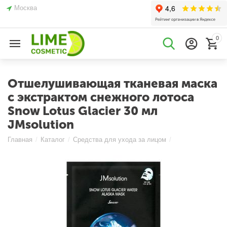
Москва
0
Отшелушивающая тканевая маска
с экстрактом снежного лотоса
Snow Lotus Glacier 30 мл
JMsolution
Главная
/
Каталог
/
Средства для ухода за лицом
/