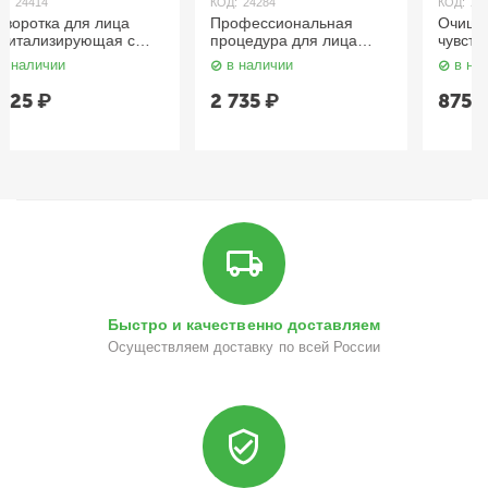
КОД:
24284
КОД:
20710
Профессиональная
Очищающий гель для
процедура для лица
чувствительной кожи,
«Аппаратная
склонной к
в наличии
в наличии
косметология» / Anti-
покраснениям и
Age, 150 мл x 3 Aravia
куперозу 250 мл Aravia
2 735
₽
875
₽
Быстро и качественно доставляем
Осуществляем доставку по всей России