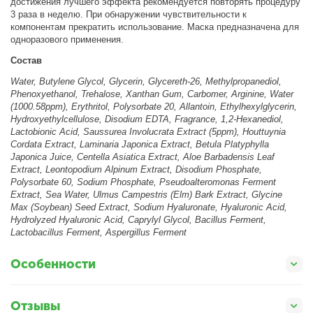
достижения лучшего эффекта рекомендуется повторять процедуру
3 раза в неделю. При обнаружении чувствительности к
компонентам прекратить использование. Маска предназначена для
одноразового применения.
Состав
Water, Butylene Glycol, Glycerin, Glycereth-26, Methylpropanediol,
Phenoxyethanol, Trehalose, Xanthan Gum, Carbomer, Arginine, Water
(1000.58ppm), Erythritol, Polysorbate 20, Allantoin, Ethylhexylglycerin,
Hydroxyethylcellulose, Disodium EDTA, Fragrance, 1,2-Hexanediol,
Lactobionic Acid, Saussurea Involucrata Extract (5ppm), Houttuynia
Cordata Extract, Laminaria Japonica Extract, Betula Platyphylla
Japonica Juice, Centella Asiatica Extract, Aloe Barbadensis Leaf
Extract, Leontopodium Alpinum Extract, Disodium Phosphate,
Polysorbate 60, Sodium Phosphate, Pseudoalteromonas Ferment
Extract, Sea Water, Ulmus Campestris (Elm) Bark Extract, Glycine
Max (Soybean) Seed Extract, Sodium Hyaluronate, Hyaluronic Acid,
Hydrolyzed Hyaluronic Acid, Caprylyl Glycol, Bacillus Ferment,
Lactobacillus Ferment, Aspergillus Ferment
Особенности
Отзывы