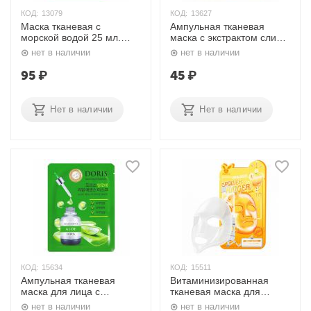
КОД:
13079
КОД:
13627
Маска тканевая с
Ампульная тканевая
морской водой 25 мл.
маска с экстрактом слизи
Lebelage
черной улитки 27 мл.
нет в наличии
нет в наличии
Jigott
95
₽
45
₽
Нет в наличии
Нет в наличии
КОД:
15634
КОД:
15511
Ампульная тканевая
Витаминизированная
маска для лица с
тканевая маска для
экстрактом алоэ 27 мл.
повышения упругости
нет в наличии
нет в наличии