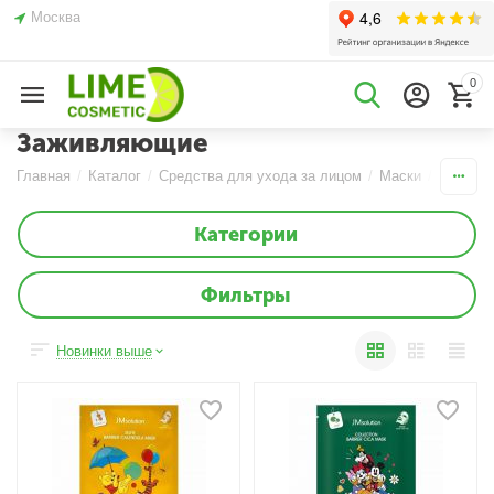
Москва
0
Заживляющие
Главная
/
Каталог
/
Средства для ухода за лицом
/
Маски
/
Тканевы
Категории
Фильтры
Новинки выше