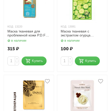
КОД:
13220
КОД:
13081
Маска тканевая для
Маска тканевая с
проблемной кожи P.D.F
экстрактом огурца
A.C-Defense Nude Gel
Cucumber Natural Mask
в наличии
в наличии
Mask 35 гр. Mediheal
23 гр. Lebelage
315
₽
100
₽
+
+
Купить
Купить
−
−