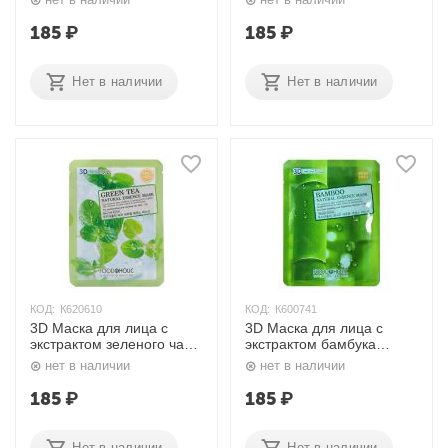
MASK #RED GINSENG 5
#ALOE 5 шт. х 25 гр.
шт. х 25 гр. FOODAHOLIC
FOODAHOLIC
185
₽
185
₽
Нет в наличии
Нет в наличии
КОД:
К620610
КОД:
К600741
3D Маска для лица с
3D Маска для лица с
экстрактом зеленого чая
экстрактом бамбука
NATURAL ESSENCE
NATURAL ESSENCE
нет в наличии
нет в наличии
MASK #GREEN TEA 5 шт.
MASK #BAMBOO 5 шт. х
х 23 гр. FOODAHOLIC
23 гр. FOODAHOLIC
185
₽
185
₽
Нет в наличии
Нет в наличии