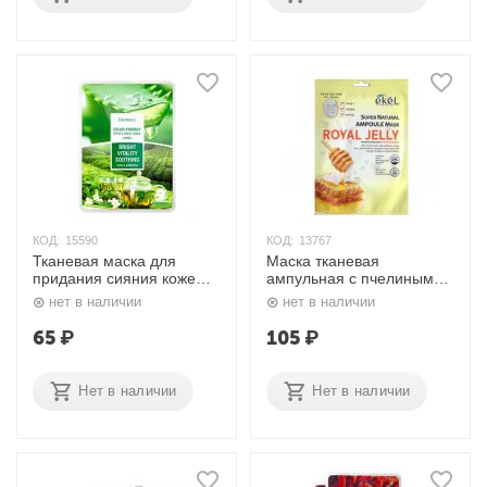
КОД:
15590
КОД:
13767
Тканевая маска для
Маска тканевая
придания сияния коже
ампульная с пчелиным
лица Color Synergy Effect
маточным молочком
нет в наличии
нет в наличии
Sheet Mask Green 20 гр.
Ampoule Mask Royal Jelly
Deoproce
25 гр. Ekel
65
₽
105
₽
Нет в наличии
Нет в наличии