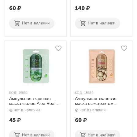
Jigott
лица 23 мл. Elizavecca
60
₽
140
₽
Нет в наличии
Нет в наличии
КОД:
15632
КОД:
15630
Ампульная тканевая
Ампульная тканевая
маска с алое Aloe Real
маска с экстрактом
Ampoule Mask 27 гр.
картофеля Potato Real
нет в наличии
нет в наличии
Jigott
Ampoule Mask 27 гр.
Jigott
45
₽
60
₽
Нет в наличии
Нет в наличии