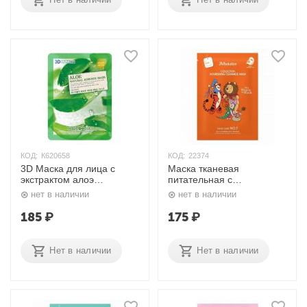
КОД:
К620658
КОД:
22374
3D Маска для лица с
Маска тканевая
экстрактом алоэ
питательная с
NATURAL ESSENCE
церамидами Disney
нет в наличии
нет в наличии
MASK #ALOE 5 шт. х 23
Collection Nourishing
гр. FOODAHOLIC
Ceramide Mask 30 мл
185
₽
175
₽
JMsolution
Нет в наличии
Нет в наличии