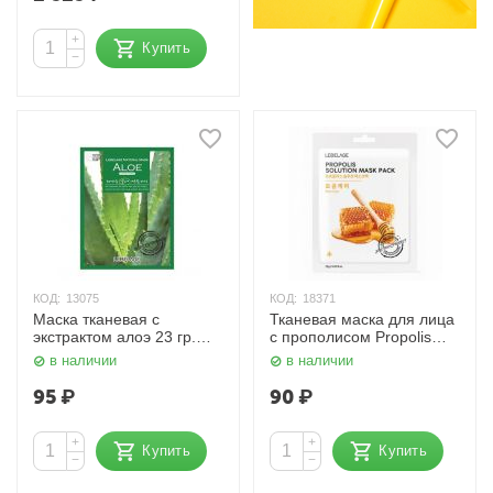
+
Купить
−
КОД:
13075
КОД:
18371
Маска тканевая с
Тканевая маска для лица
экстрактом алоэ 23 гр.
с прополисом Propolis
Lebelage
Solution Mask 25 мл.
в наличии
в наличии
Lebelage
95
₽
90
₽
+
+
Купить
Купить
−
−