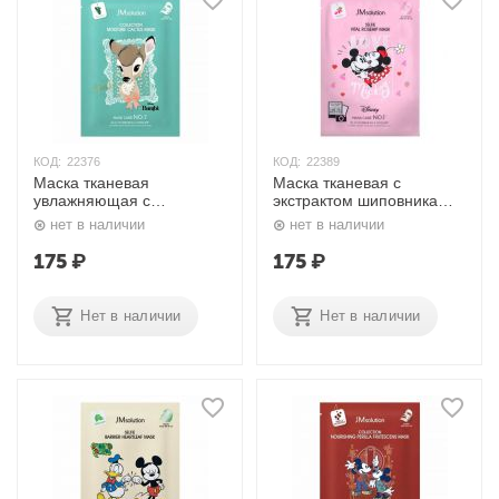
КОД:
22376
КОД:
22389
Маска тканевая
Маска тканевая с
увлажняющая с
экстрактом шиповника
экстрактом кактуса Disney
Disney Collection Selfie
нет в наличии
нет в наличии
Сollection Moisture Cactus
Vital Rosehip Mask 30 мл
Mask 30 мл JMsolution
JMSolution
175
₽
175
₽
Нет в наличии
Нет в наличии