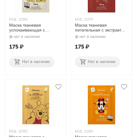
КОД:
22385
КОД:
22375
Маска тканевая
Маска тканевая
успокаивающая с
питательная с экстрактом
экстрактом хауттюйнии
листьев периллы Disney
нет в наличии
нет в наличии
Disney Collection Selfie
Collection Nourishing
Barrier Heartleaf Mask 30
Perilla Frutescens Mask 30
175
₽
175
₽
мл JMsolution
мл JMsolution
Нет в наличии
Нет в наличии
КОД:
22382
КОД:
22391