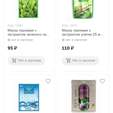
КОД:
13080
КОД:
13078
Маска тканевая с
Маска тканевая с
экстрактом зеленого чая
экстрактом улитки 25 мл.
25 мл. Lebelage
Lebelage
нет в наличии
нет в наличии
95
₽
110
₽
Нет в наличии
Нет в наличии