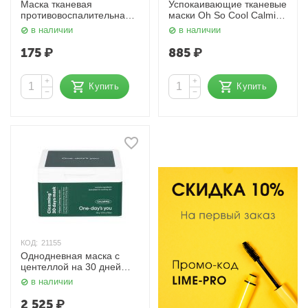
Маска тканевая
Успокаивающие тканевые
противовоспалительная с
маски Oh So Cool Calming
экстрактом чайного
Mask 5 шт. One-day's you
в наличии
в наличии
дерева Disney Collection
Selfie Barrier Tea Tree
175
₽
885
₽
Mask 30 мл JMsolution
+
+
Купить
Купить
−
−
КОД:
21155
Однодневная маска с
центеллой на 30 дней
Cica ming 30 days mask
в наличии
30 шт. наб. One-day’s you
2 525
₽