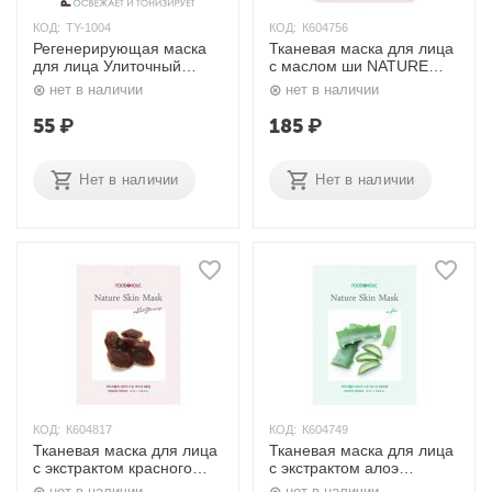
КОД:
TY-1004
КОД:
К604756
Регенерирующая маска
Тканевая маска для лица
для лица Улиточный
с маслом ши NATURE
секрет 30 г TaiYan
SKIN MASK #SHEA
нет в наличии
нет в наличии
BUTTER 5 шт. х 25 гр.
FOODAHOLIC
55
₽
185
₽
Нет в наличии
Нет в наличии
КОД:
К604817
КОД:
К604749
Тканевая маска для лица
Тканевая маска для лица
с экстрактом красного
с экстрактом алоэ
женьшеня NATURE SKIN
NATURE SKIN MASK
нет в наличии
нет в наличии