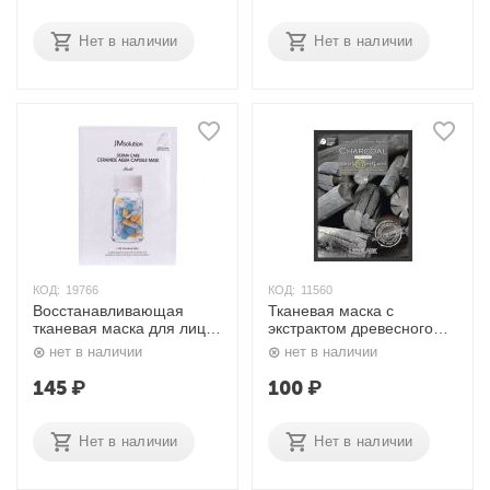
Нет в наличии
Нет в наличии
КОД:
19766
КОД:
11560
Восстанавливающая
Тканевая маска с
тканевая маска для лица
экстрактом древесного
с керамидами Derma
угля, 23 мл. Lebelage
нет в наличии
нет в наличии
Care 30 мл JMsolution
145
₽
100
₽
Нет в наличии
Нет в наличии