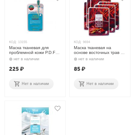
КОД:
13155
КОД:
9694
Маска тканевая для
Маска тканевая на
проблемной кожи P.D.F
основе восточных трав и
AC-Dressing Ampoule
корня женьшеня 20 гр.
нет в наличии
нет в наличии
Mask 35 гр. Mediheal
Deoproce
225
₽
85
₽
Нет в наличии
Нет в наличии