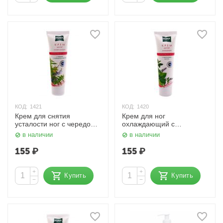
КОД:
1421
КОД:
1420
Крем для cнятия
Крем для ног
усталости ног с чередой
охлаждающий с
100 мл. Domix
ментолом 100 мл. Domix
в наличии
в наличии
155
₽
155
₽
+
+
Купить
Купить
−
−