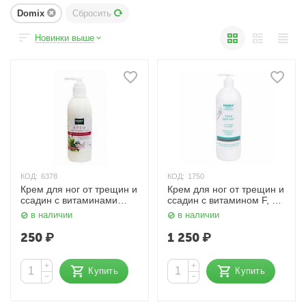
Domix
Сбросить
Новинки выше
КОД:
6378
КОД:
1750
Крем для ног от трещин и
Крем для ног от трещин и
ссадин с витаминами
ссадин с витамином F, E,
"Серебряная линия" 200
D-пантенолом и
в наличии
в наличии
мл. Domix
коллоидным серебром
"Серебряная линия" 1000
250
₽
1 250
₽
мл. Domix
+
+
Купить
Купить
−
−