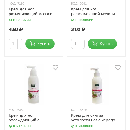
КОД:
7116
КОД:
6381
Крем для ног
Крем для ног
размягчающий мозоли с
размягчающий мозоли с
лимоном, ланолином и
лимоном 200 мл. Domix
в наличии
в наличии
коллоидным серебром,
250 мл. Domix
430
₽
210
₽
+
+
Купить
Купить
−
−
КОД:
6380
КОД:
6379
Крем для ног
Крем для cнятия
охлаждающий с
усталости ног с чередой
ментолом 200 мл. Domix
200 мл. Domix
в наличии
в наличии