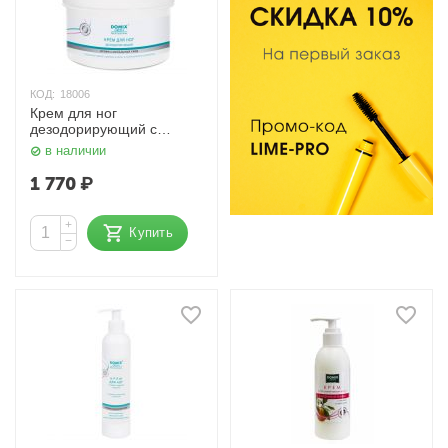
КОД:
18006
Крем для ног
дезодорирующий с
серебром и маслом
в наличии
чайного дерева 500 мл.
Domix
1 770
₽
+
Купить
−