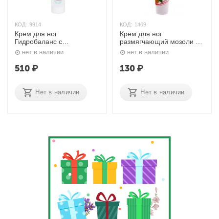
КОД:
9914
КОД:
1409
Крем для ног
Крем для ног
Гидробаланс с
размягчающий мозоли с
мочевиной, аллантаином,
лимоном 100 мл. Domix
нет в наличии
нет в наличии
ланолином, маслом
сафлоровым, пгэ
510
₽
130
₽
прополиса, витамином Е,
D-пантенолом 250 мл.
Domix
Нет в наличии
Нет в наличии