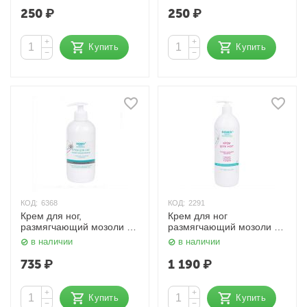
250
₽
250
₽
+
+
Купить
Купить
−
−
КОД:
6368
КОД:
2291
Крем для ног,
Крем для ног
размягчающий мозоли с
размягчающий мозоли с
лимоном, ланолином и
лимоном, ланолином и
в наличии
в наличии
серебром 500 мл. Domix
коллоидным серебром,
1000 мл. Domix
735
₽
1 190
₽
+
+
Купить
Купить
−
−