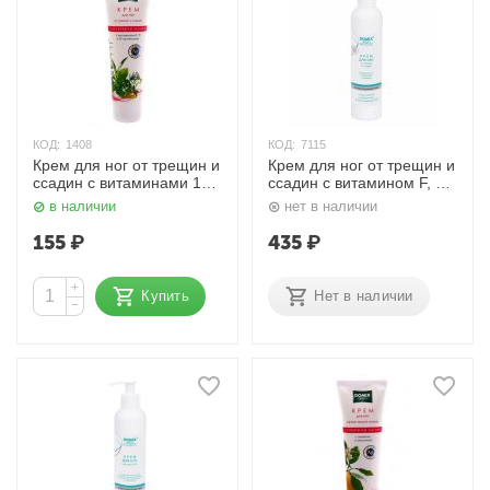
КОД:
1408
КОД:
7115
Крем для ног от трещин и
Крем для ног от трещин и
ссадин с витаминами 100
ссадин с витамином F, E,
мл. Domix
D-пантенолом и
в наличии
нет в наличии
коллоидным серебром
"Серебряная линия" 250
155
₽
435
₽
мл. Domix
+
Купить
Нет в наличии
−