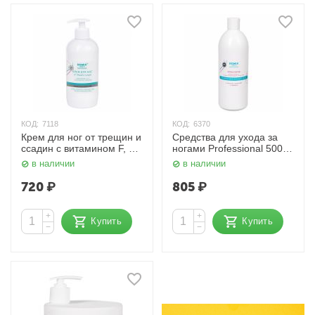
КОД:
7118
КОД:
6370
Крем для ног от трещин и
Средства для ухода за
ссадин с витамином F, E,
ногами Professional 500
D-пантенолом и
мл. Domix
в наличии
в наличии
коллоидным серебром
"Серебряная линия" 500
720
₽
805
₽
мл. Domix
+
+
Купить
Купить
−
−