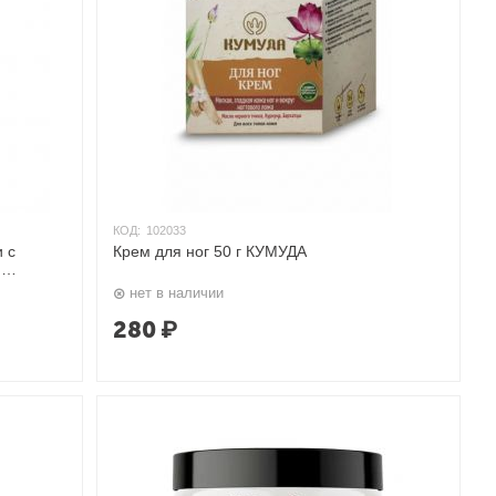
КОД:
102033
 с
Крем для ног 50 г КУМУДА
м
нет в наличии
280
₽