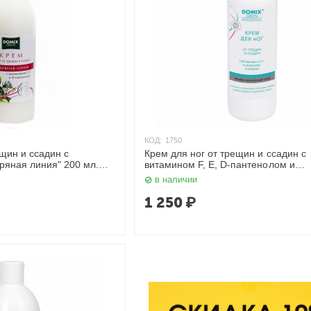
КОД:
1750
ещин и ссадин с
Крем для ног от трещин и ссадин с
ряная линия" 200 мл.
витамином F, E, D-пантенолом и
коллоидным серебром "Серебряная
в наличии
1000 мл. Domix
1 250
₽