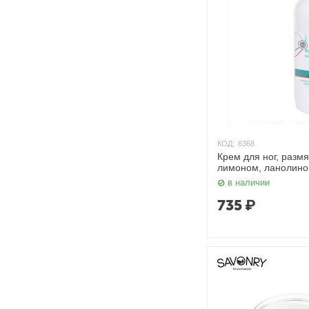
КОД:
6368
Крем для ног, разм
лимоном, ланолино
Domix
в наличии
735
₽