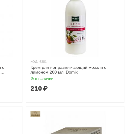
КОД:
6381
 с
Крем для ног размягчающий мозоли с
м
лимоном 200 мл. Domix
в наличии
210
₽