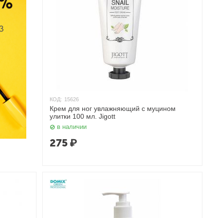
КОД:
15626
Крем для ног увлажняющий с муцином
улитки 100 мл. Jigott
в наличии
275
₽