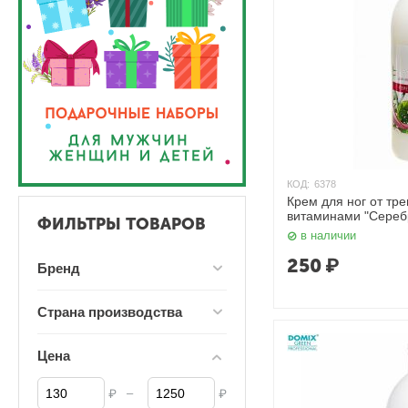
КОД:
6378
Крем для ног от тр
витаминами "Сереб
ФИЛЬТРЫ ТОВАРОВ
Domix
в наличии
250
₽
Бренд
Страна производства
Цена
–
₽
₽