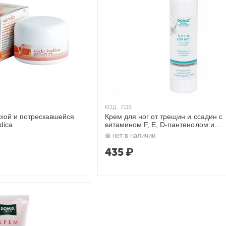
КОД:
7115
ухой и потрескавшейся
Крем для ног от трещин и ссадин с
dica
витамином F, E, D-пантенолом и
коллоидным серебром "Серебряная
нет в наличии
250 мл. Domix
435
₽