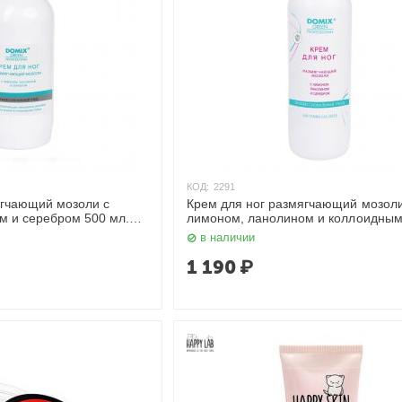
КОД:
2291
ягчающий мозоли с
Крем для ног размягчающий мозоли
м и серебром 500 мл.
лимоном, ланолином и коллоидны
серебром, 1000 мл. Domix
в наличии
1 190
₽