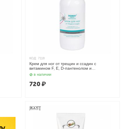
КОД:
7118
Крем для ног от трещин и ссадин с
витамином F, E, D-пантенолом и
 линия"
коллоидным серебром "Серебряная линия"
в наличии
500 мл. Domix
720
₽