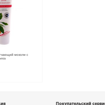
ягчающий мозоли с
omix
ция
Покупательский серви