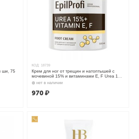
КОД:
18739
 ши, 75
Крем для ног от трещин и натоптышей с
мочевиной 15% и витаминами Е, F Urea 15%
+ Vitamin E, F, 500 мл. EpilProfi
нет в наличии
970
₽