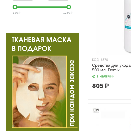
130
₽
1250
₽
КОД:
6370
Средства для ухода 
500 мл. Domix
в наличии
805
₽