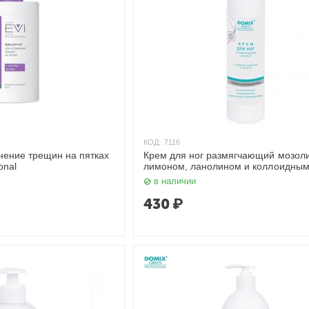
КОД:
7116
анение трещин на пятках
Крем для ног размягчающий мозоли
onal
лимоном, ланолином и коллоидны
серебром, 250 мл. Domix
в наличии
430
₽