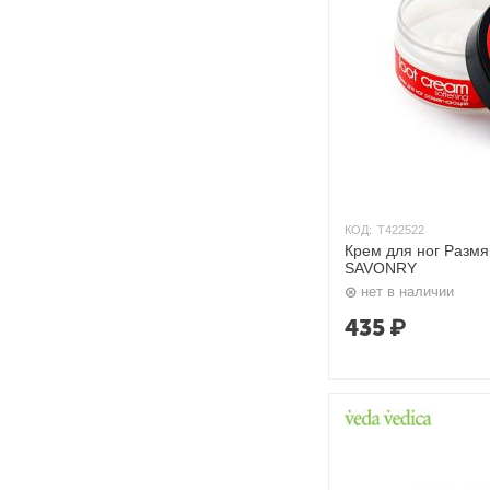
КОД:
T422522
Крем для ног Размя
SAVONRY
нет в наличии
435
₽