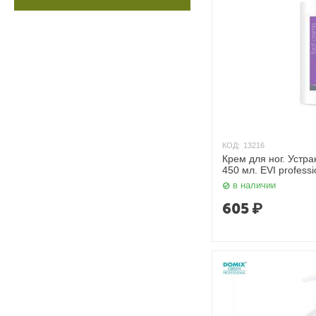
КОД:
13216
Крем для ног. Устр
450 мл. EVI professi
в наличии
605
₽