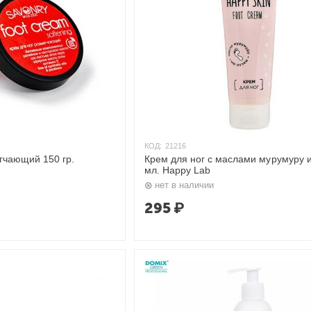
КОД:
21216
гчающий 150 гр.
Крем для ног с маслами мурумуру и
мл. Happy Lab
нет в наличии
295
₽