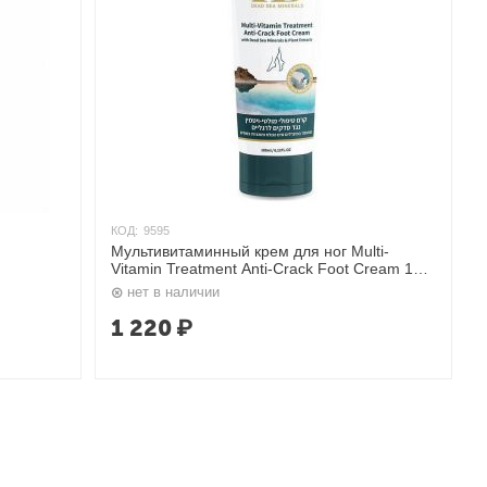
КОД:
9595
Мультивитаминный крем для ног Multi-
Vitamin Treatment Anti-Crack Foot Cream 180
 линия"
мл. H&B
нет в наличии
1 220
₽