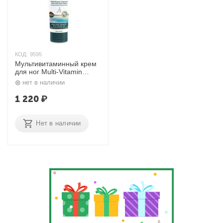
КОД:
9595
Мультивитаминный крем
для ног Multi-Vitamin
Treatment Anti-Crack Foot
нет в наличии
Cream 180 мл. H&B
1 220
₽
Нет в наличии