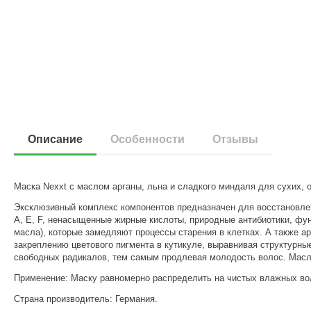
Описание
Особенности
Отзывы
Маска Nexxt с маслом арганы, льна и сладкого миндаля для сухих,
Эксклюзивный комплекс компонентов предназначен для восстановлен
А, Е, F, ненасыщенные жирные кислоты, природные антибиотики, фу
масла), которые замедляют процессы старения в клетках. А также а
закреплению цветового пигмента в кутикуле, выравнивая структурны
свободных радикалов, тем самым продлевая молодость волос. Масло
Применение: Маску равномерно распределить на чистых влажных вол
Страна производитель: Германия.