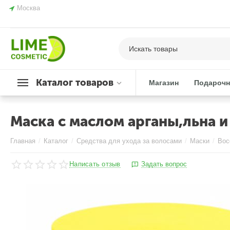
Москва
Каталог товаров
Магазин
Подарочн
Маска с маслом арганы,льна и
Главная
/
Каталог
/
Средства для ухода за волосами
/
Маски
/
Вос
Написать отзыв
Задать вопрос