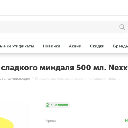
ые сертификаты
Новинки
Акции
Скидки
Бренд
 сладкого миндаля 500 мл. Nexx
станавливающие
/
Маска с маслом арганы,льна и сладкого миндаля 500 мл. Nexxt
в наличии
Бренд
N