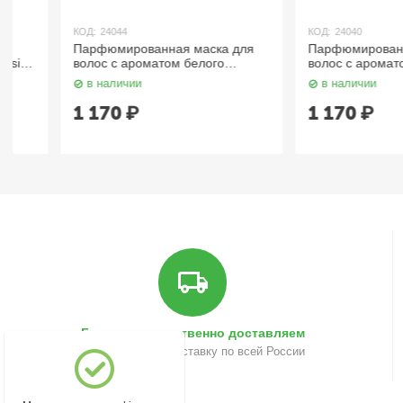
КОД:
24044
КОД:
24040
Парфюмированная маска для
Парфюмированная ма
волос c ароматом белого
волос c ароматом бер
мускуса 500 мл LODEURLETTE
500 мл LODEURLETT
в наличии
в наличии
1 170
₽
1 170
₽
Быстро и качественно доставляем
Осуществляем доставку по всей России