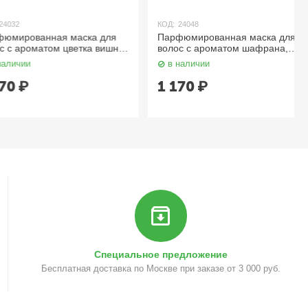
КОД:
24048
ванная маска для
Парфюмированная маска для
оматом цветка вишни
волос c ароматом шафрана,
DEURLETTE
имбиря и ванили 500 мл
в наличии
LODEURLETTE
1 170
₽
Специальное предложение
Бесплатная доставка по Москве при заказе от 3 000 руб.