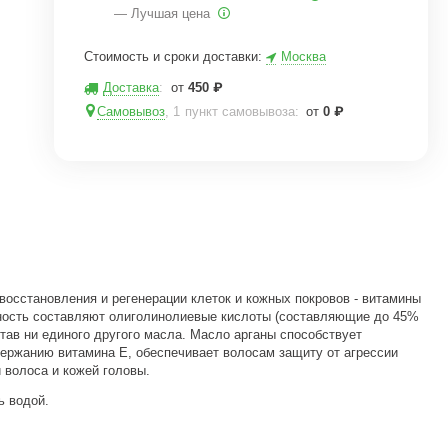
— Лучшая цена
Стоимость и сроки доставки:
Москва
Доставка
:
от
450
₽
Самовывоз
, 1 пункт самовывоза
:
от
0
₽
осстановления и регенерации клеток и кожных покровов - витамины
нность составляют олиголинолиевые кислоты (составляющие до 45%
тав ни единого другого масла. Масло арганы способствует
держанию витамина Е, обеспечивает волосам защиту от агрессии
 волоса и кожей головы.
ь водой.