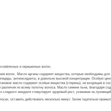
 ослабленных и окрашенных волос.
ия волос. Масло арганы содержит вещества, которые необходимы для в
нгициды, антиоксиданты, в довольно высокой концентрации. Особую це
ргановое масло содержит особые вещества (стерины), не входящие в сос
е различия по всему полотну волоса. Масло семени льна, благодаря со
 сладкого миндаля стимулирует здоровый рост, ухаживая за луковицей
осах, оставить действовать несколько минут. Затем тщательно промыт