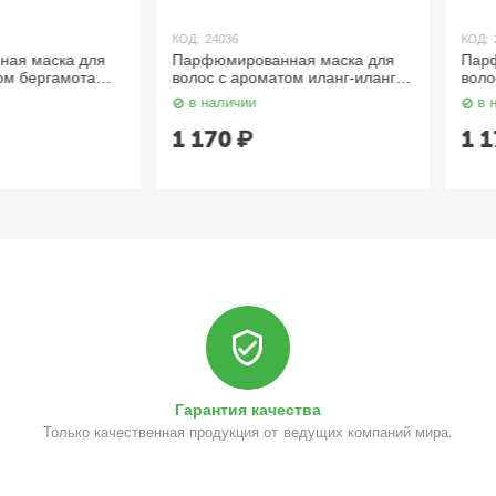
КОД:
24036
КОД:
24032
ска для
Парфюмированная маска для
Парфюмиро
гамота
волос c ароматом иланг-иланг и
волос c ар
E
мандарина 500 мл
500 мл LO
в наличии
в наличии
LODEURLETTE
1 170
₽
1 170
₽
Гарантия качества
Только качественная продукция от ведущих компаний мира.