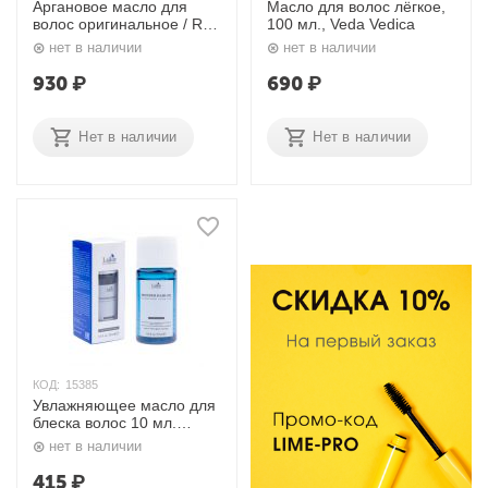
Аргановое масло для
Масло для волос лёгкое,
волос оригинальное / R3
100 мл., Veda Vedica
Argan Hair Oil Original,
нет в наличии
нет в наличии
100 мл. RAIP
930
₽
690
₽
Нет в наличии
Нет в наличии
КОД:
15385
Увлажняющее масло для
блеска волос 10 мл.
Lador
нет в наличии
415
₽