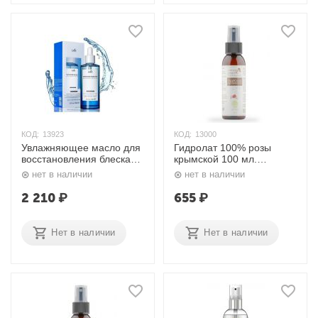
КОД:
13923
КОД:
13000
Увлажняющее масло для
Гидролат 100% розы
восстановления блеска
крымской 100 мл.
волос 100 мл. Lador
Триумф Красоты
нет в наличии
нет в наличии
2 210
₽
655
₽
Нет в наличии
Нет в наличии