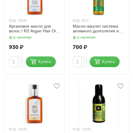
КОД:
24246
КОД:
8421
Аргановое масло для
Масло-амулет система
волос / R3 Argan Hair Oil
активного долголетия и
White Soap, 100 мл. RAIP
здоровья волос 100 мл.
в наличии
в наличии
Nexxt
930
₽
700
₽
+
+
Купить
Купить
−
−
КОД:
24239
КОД:
17828