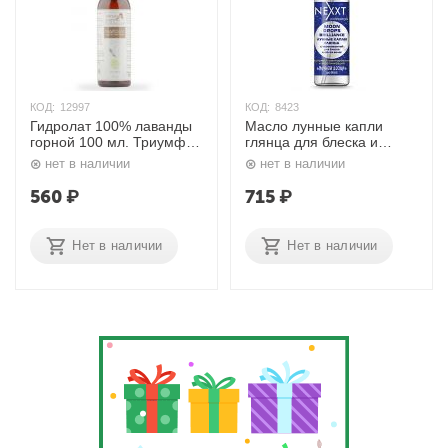
КОД:
12997
КОД:
8423
Гидролат 100% лаванды
Масло лунные капли
горной 100 мл. Триумф
глянца для блеска и
Красоты
шелка волос 100 мл.
нет в наличии
нет в наличии
Nexxt
560
₽
715
₽
Нет в наличии
Нет в наличии