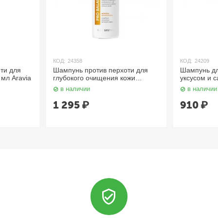
КОД:
24358
КОД:
24209
ти для
Шампунь против перхоти для
Шампунь дл
 мл Aravia
глубокого очищения кожи
уксусом и 
головы и волос 420 мл Aravia
420 мл Arav
в наличии
в наличии
1 295
₽
910
₽