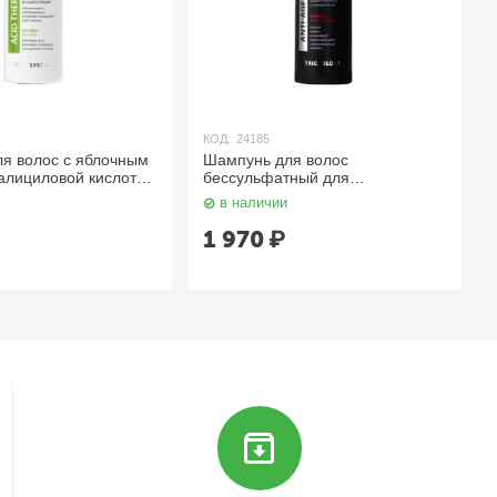
КОД:
24185
я волос с яблочным
Шампунь для волос
салициловой кислотой
бессульфатный для
ia
ежедневного применения с
в наличии
биотином и кофеином 420 мл
Aravia
1 970
₽