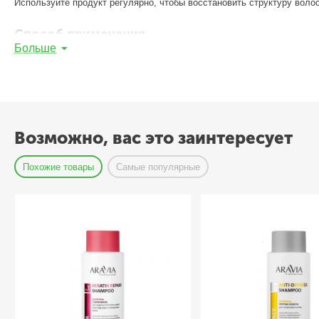
Используйте продукт регулярно, чтобы восстановить структуру волос
Способ применения
Больше
Промойте волосы и нанесите на них небольшое количество шампуня.
Состав
Water, Sodium Laureth Sulfate, Cocamidopropyl Betaine, Lauramide Dea, 
19140, Fragrance.
Возможно, вас это заинтересует
Похожие товары
Самые популярные