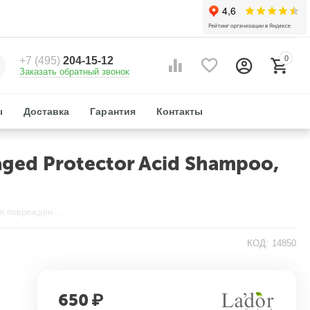
0
+7 (495)
204-15-12
Заказать обратный звонок
ы
Доставка
Гарантия
Контакты
ed Protector Acid Shampoo,
Шампунь с аргановым маслом для повреждённых волос Damaged Protector Acid Shampoo, 150 мл. Lador
КОД:
14850
650
₽