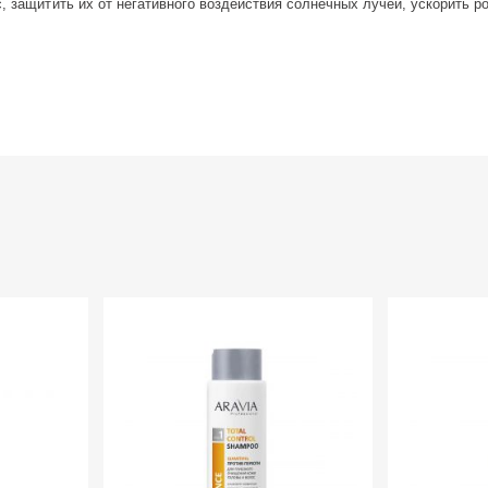
, защитить их от негативного воздействия солнечных лучей, ускорить р
 Хорошо помассируйте в течение 2-3 минут и смойте большим количеств
Sodium Lauryl Sulfate, Argania Spinosa Kernel Oil, Disodium Edta, Polyquat