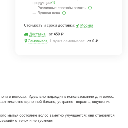
продукции
— Различные способы оплаты
— Лучшая цена
Стоимость и сроки доставки:
Москва
Доставка
:
от
450
₽
Самовывоз
, 1 пункт самовывоза
:
от
0
₽
лочи в волосах. Идеально подходит к использованию для волос,
вает кислотно-щелочной баланс, устраняет перхоть, ощущение
вого мытья состояние волос заметно улучшается: они становятся
вежий» оттенок и не тускнеют.