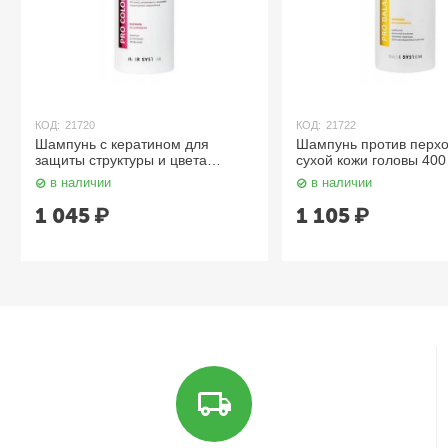
КОД:
21720
КОД:
21722
Шампунь с кератином для
Шампунь против перхо
защиты структуры и цвета
сухой кожи головы 400
поврежденных и окрашенных
в наличии
в наличии
волос 400 мл Aravia
1 045
₽
1 105
₽