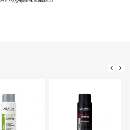
ост и предупредить выпадение.
ом теплой воды. Нанесите маску, ополаскиватель или кондиционер.
ernium-10, Citric Acid, Climbazole, Sodium Benzoate, Phenoxyethanol, Cl