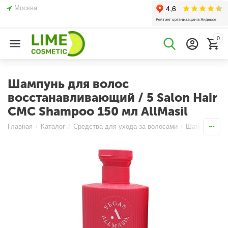
Москва
0
Шампунь для волос
восстанавливающий / 5 Salon Hair
CMC Shampoo 150 мл AllMasil
Главная
/
Каталог
/
Средства для ухода за волосами
/
Шампуни
/
Д