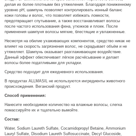
делая их более плотными без утяжеления. Благодаря пониженному
уровню pH, шампунь позволяет контролировать ионный баланс
кожи головы и волос, что позволяет избежать ломкости,
предотвращает спутывание, а также восстанавливает волосы
после частого использования фена, утюжков и плоек. После
применения шампуня волосы мягкие, блестящие и увлажненные.
Несмотря на обилие ухаживающих компонентов, средство никак не
влияет на скорость загрязнения волос, не скрадывает объём и не
утяжеляет. Шампунь оказывает разглаживающее воздействие.
Данный эффект обеспечивает лёгкое расчёсывание и делает
волосы более податливыми для укладки.
Средство подходит для ежедневного использования.
В продуктах ALLMASIL не используются ингредиенты животного
происхождения. Веганский продукт.
Способ применения:
Нанесите необходимое количество на влажные волосы, слегка
помассируйте их и тщательно вымойте.
Состав:
Water, Sodium Laureth Sulfate, Cocamidopropyl Betaine, Ammonium
Lauryl Sulfate, Disodium Laureth Sulfosuccinate, Decyl Glucoside,