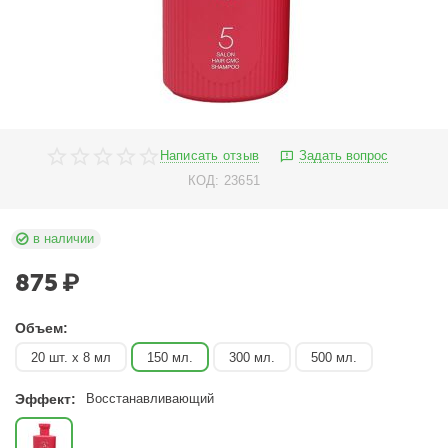
Написать отзыв
Задать вопрос
КОД:
23651
в наличии
875
₽
Объем:
20 шт. х 8 мл
150 мл.
300 мл.
500 мл.
Эффект:
Восстанавливающий