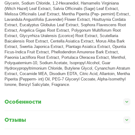
Glycerin, Sodium Chloride, 1,2-Hexanediol, Hamamelis Virginiana
(Witch Hazel) Leaf Extract, Salvia Officinalis (Sage) Leaf Extract,
Melissa Officinalis Leaf Extract, Mentha Piperita (Pep- permint) Extract,
Lavandula Angustifolia (Lavender) Flower Extract, Houttuynia Cordata
Extract, Eucalyptus Globulus Leaf Extract, Sophora Flavescens Root
Extract, Angelica Gigas Root Extract, Polygonum Multiflorum Root
Extract, Glycyrrhiza Uralensis (Licorice) Root Extract, Scutellaria
Baicalensis Root Extract, Centella Asiatica Extract, Morus Alba Bark
Extract, Swertia Japonica Extract, Plantago Asiatica Extract, Opuntia
Ficus-Indica Fruit Extract, Phellodendron Amurense Bark Extract,
Paeonia Lactiflora Root Extract, Portulaca Oleracea Extract, Menthol,
Polyquaternium-10, Sodium Acetate, Isopropyl Alcohol, Guar
Hydroxypropyltrimonium Chloride, Butylene Glycol, Cynanchum Atratum
Extract, Cocamide MEA, Disodium EDTA, Citric Acid, Allantoin, Mentha
Piperita (Pepperm- int) Oil, PEG-7 Glyceryl Cocoate, Alpha-Isomethyl
Ionone, Benzyl Salicylate, Fragrance.
Особенности
Отзывы