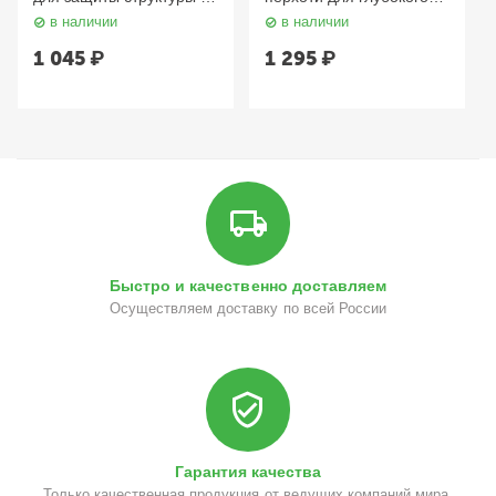
цвета поврежденных и
очищения кожи головы и
в наличии
в наличии
окрашенных волос 400
волос 420 мл Aravia
мл Aravia
1 045
₽
1 295
₽
Быстро и качественно доставляем
Осуществляем доставку по всей России
Гарантия качества
Только качественная продукция от ведущих компаний мира.