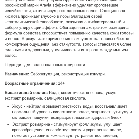
российской марки Aravia эффективно удаляет ороговевшие
чешуйки кожи, активизируя рост здоровых волос. Салициловая
кислота проникает глубоко в поры благодаря своей
кератолитической способности, оказывая антибактериальный и
себорегулирующий эффект. Обогащенная экстрактом розмарина
формула средства способствует повышению качества кожи головы
и волос. В результате применения шампуня кожа головы обретает
комфортные ощущения, без стянутости, волосы становятся более
сильными и здоровыми, увеличивается интервал между мытьем
волос.
Подходит для волос склонных к жирности.
Назначение:
Себорегуляция, реконструкция изнутри.
Возрастные ограничения:
14+
Биоактивный состав:
Вода, косметическая основа, уксус,
экстракт розмарина, салициловая кислота.
Уксус - нейтрализовывает жесткость воды, восстанавливает
нормальный уровень кислотности волос, закрывает кутикулу и
склеивает чешуйки, возвращает локонам здоровый блеск.
Экстракт розмарина - стимулирует фолликулы, улучшает
кровообращение, способствуя росту и укреплению волос,
помогает устранить кожный зуд, устраняет воспаления,