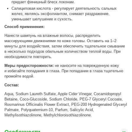
придает финишный блеск локонам.
Салициловая кислота - регулирует деятельность сальных
желез, являясь эксфолиантом, снимает раздражение,
уменьшает шелушение и сухость.
Способ применения:
Нанести шампунь на влажные волосы, распределить
массирующими движениями по коже головы. Оставить на 1–2
минуты для воздействия, затем обеспечить тщательное смывание
в несколько подходов обильным количеством теплой воды. При
необходимости повторить.
Меры предосторожности:
не наносите на поврежденную кожу
и избегайте попадания в глаза. При попадании в глаза тщательно
промойте водой.
Состав:
Aqua, Sodium Laureth Sulfate, Apple Cider Vinegar, Cocamidopropyl
Betaine, Coco-Glucoside, Sodium Chloride, PEG-7 Glyceryl Cocoate,
Rosmarinus Officinalis Flower Extract, PEG-200 Hydrogenated Glyceryl
Palmate, Polyquaternium-10, Parfum, Salicylic Acid,
Methylisothiazolinone, Methylchloroisothiazolinone.
Особенности