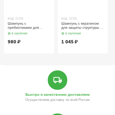
КОД:
21724
КОД:
21720
Шампунь с
Шампунь с кератином
пребиотиками для
для защиты структуры и
чувствительной кожи
цвета поврежденных и
в наличии
в наличии
головы 400 мл Aravia
окрашенных волос 400
мл Aravia
980
₽
1 045
₽
Быстро и качественно доставляем
Осуществляем доставку по всей России