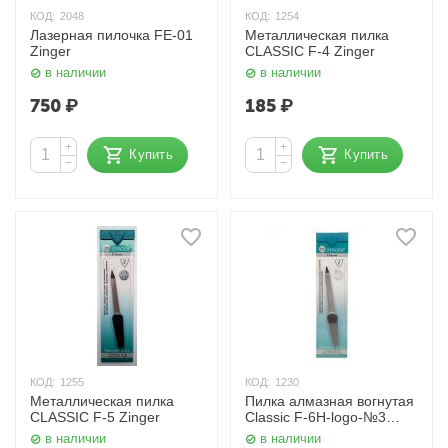
КОД:
2048
КОД:
1254
Лазерная пилочка FE-01
Металлическая пилка
Zinger
CLASSIC F-4 Zinger
в наличии
в наличии
750
₽
185
₽
+
+
Купить
Купить
−
−
КОД:
1255
КОД:
1230
Металлическая пилка
Пилка алмазная вогнутая
CLASSIC F-5 Zinger
Classic F-6H-logo-№3
Zinger
в наличии
в наличии