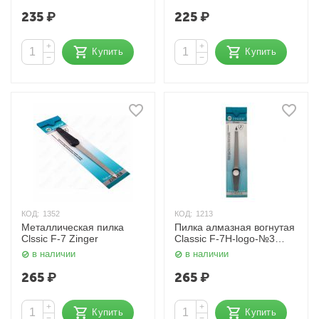
235
₽
225
₽
+
+
Купить
Купить
−
−
КОД:
1352
КОД:
1213
Металлическая пилка
Пилка алмазная вогнутая
Clssic F-7 Zinger
Classic F-7H-logo-№3
Zinger
в наличии
в наличии
265
₽
265
₽
+
+
Купить
Купить
−
−