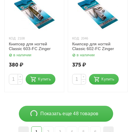
КОД:
2108
КОД:
2046
Книпсер для ногтей
Книпсер для ногтей
Classic 603-FC Zinger
Classic 602-FC Zinger
в наличии
в наличии
380
₽
375
₽
+
+
Купить
Купить
−
−
Показать еще 48 товаров
1
2
3
4
5
6