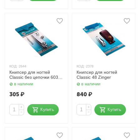
КОД:
2644
КОД:
2378
Книпсер для ногтей
Книпсер для ногтей
Classic без цепочки 603
Classic 48 Zinger
Zinger
в наличии
в наличии
305
₽
840
₽
+
+
Купить
Купить
−
−