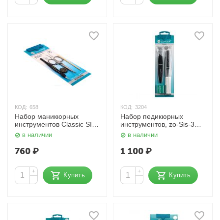
КОД:
658
КОД:
3204
Набор маникюрных
Набор педикюрных
инструментов Classic SIS-
инструментов, zo-Sis-32-2
14 Zinger
Zinger
в наличии
в наличии
760
₽
1 100
₽
+
+
Купить
Купить
−
−