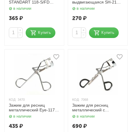
STANDART 118-S/FD
выдвигающаяся SH-21
Zinger
Zinger
в наличии
в наличии
365
₽
270
₽
+
+
Купить
Купить
−
−
КОД:
3470
КОД:
7068
Зажим для ресниц
Зажим для ресниц
металлический Eye-117
металлический с
Zinger
запаской Eye-111-SР
в наличии
в наличии
Zinger
435
₽
690
₽