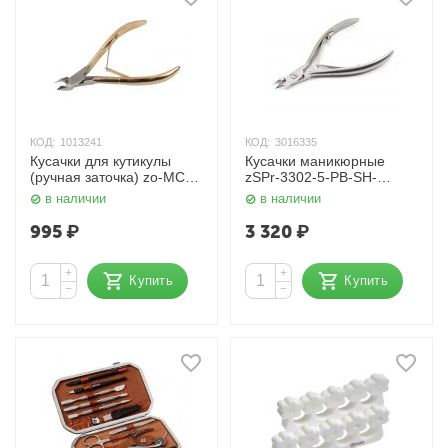
КОД:
1013241
КОД:
3016335
Кусачки для кутикулы
Кусачки маникюрные
(ручная заточка) zo-MC-
zSPr-3302-5-PB-SH-
350-HG-SH-K2SF 4 мм.
Salon-inox с
в наличии
в наличии
золотые Zinger
профессиональной
ручной заточкой 5 мм
995
₽
3 320
₽
Zinger
+
+
Купить
Купить
−
−