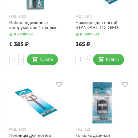
КОД:
3203
КОД:
1801
Набор педикюрных
Ножницы для ногтей
инструментов 4 предмета
STANDART 113-S/FD
Classic Sis-68 Zinger
Zinger
в наличии
в наличии
1 385
₽
365
₽
+
+
Купить
Купить
−
−
КОД:
1803
КОД:
112
Ножницы для ногтей
Точилка двойная