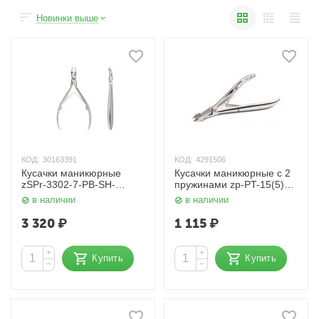
Новинки выше
КОД:
30163391
КОД:
4291506
Кусачки маникюрные
Кусачки маникюрные с 2
zSPr-3302-7-PB-SH-
пружинами zp-PT-15(5)-M
Salon-inox с
2spr 5 мм. Zinger
в наличии
в наличии
профессиональной
ручной заточкой 7мм
3 320
₽
1 115
₽
Zinger
+
+
Купить
Купить
−
−