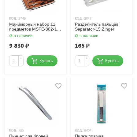
КОД:
2749
КОД:
2847
Маникюрный набор 11
Разделитель пальцев
предметов MSFE-802-1 S
Separator-15 Zinger
Zinger
в наличии
в наличии
9 830
₽
165
₽
+
+
Купить
Купить
−
−
КОД:
725
КОД:
6404
Пинцет для бровей
Пилка прямая