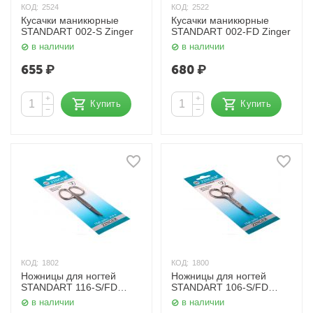
КОД:
2524
КОД:
2522
Кусачки маникюрные
Кусачки маникюрные
STANDART 002-S Zinger
STANDART 002-FD Zinger
в наличии
в наличии
655
₽
680
₽
+
+
Купить
Купить
−
−
КОД:
1802
КОД:
1800
Ножницы для ногтей
Ножницы для ногтей
STANDART 116-S/FD
STANDART 106-S/FD
Zinger
Zinger
в наличии
в наличии