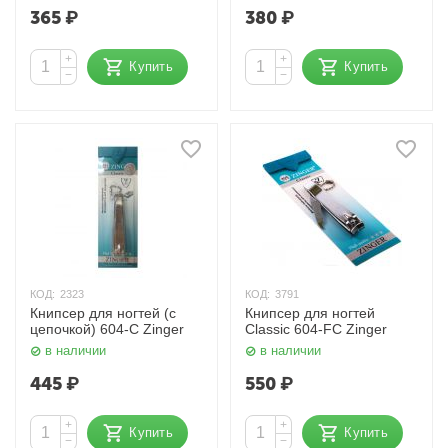
365
₽
380
₽
+
+
Купить
Купить
−
−
КОД:
2323
КОД:
3791
Книпсер для ногтей (с
Книпсер для ногтей
цепочкой) 604-С Zinger
Classic 604-FC Zinger
в наличии
в наличии
445
₽
550
₽
+
+
Купить
Купить
−
−