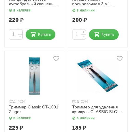
дугообразный скошенный
полировочная 3 в 1
Standard 86053 MRT
Classic 240/800/3000 BA-
в наличии
в наличии
Zinger
27 Zinger
220
₽
200
₽
+
+
Купить
Купить
−
−
КОД:
4824
КОД:
2876
Триммер Classic CT-1601
Триммер для удаления
Zinger
кутикулы CLASSIC SLC-
703 B-1 Zinger
в наличии
в наличии
225
₽
185
₽