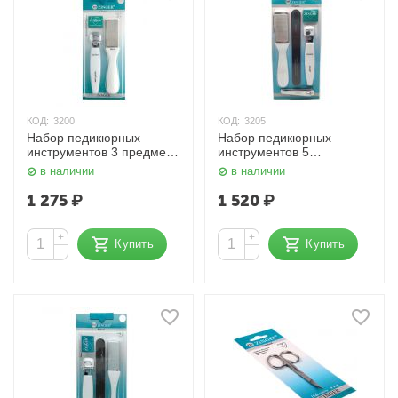
КОД:
3200
КОД:
3205
Набор педикюрных
Набор педикюрных
инструментов 3 предмета
инструментов 5
Classic zo-Sis-60 Zinger
предметов Classic SIS-63
в наличии
в наличии
Zinger
1 275
₽
1 520
₽
+
+
Купить
Купить
−
−