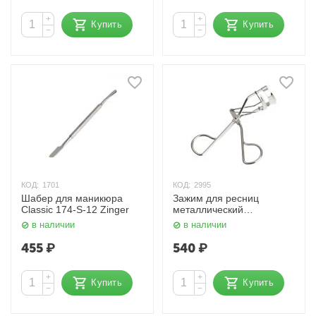
+
+
Купить
Купить
−
−
КОД:
1701
КОД:
2995
Шабер для маникюра
Зажим для ресниц
Classic 174-S-12 Zinger
металлический
Серебристый 9,5 см.
в наличии
в наличии
EYE-100 Zinger
455
₽
540
₽
+
+
Купить
Купить
−
−