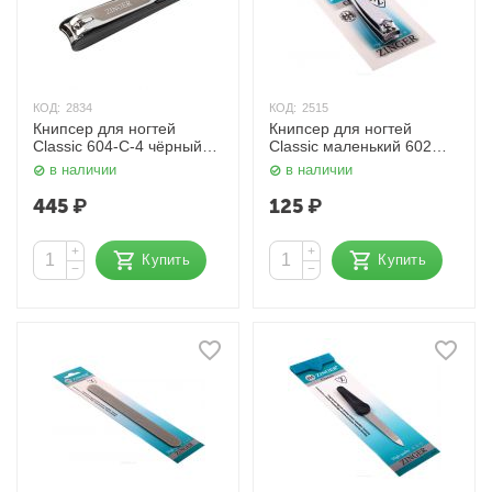
КОД:
2834
КОД:
2515
Книпсер для ногтей
Книпсер для ногтей
Classic 604-С-4 чёрный
Classic маленький 602
корпус Zinger
ZSP Zinger
в наличии
в наличии
445
₽
125
₽
+
+
Купить
Купить
−
−