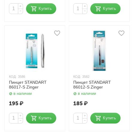
+
+
Купить
Купить
−
−
КОД:
3586
КОД:
3582
Пинцет STANDART
Пинцет STANDART
86017-S Zinger
86012-S Zinger
в наличии
в наличии
195
₽
185
₽
+
+
Купить
Купить
−
−