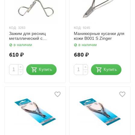
КОД:
3283
КОД:
9245
Зажим для ресниц
Маникюрные кусачки для
металлический с
кожи B001 S Zinger
запаской Eye-117 Zinger
в наличии
в наличии
610
₽
680
₽
+
+
Купить
Купить
−
−