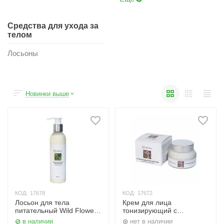
Средства для ухода за
телом
Лосьоны
Новинки выше
КОД:
17678
КОД:
17672
Лосьон для тела
Крем для лица
питательный Wild Flowers
тонизирующий с
200 мл. Indiale
индийским жасмином 50
в наличии
нет в наличии