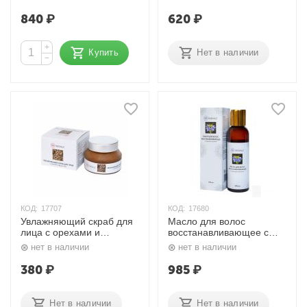
мл. Indiale
840
₽
620
₽
+
Купить
Нет в наличии
−
КОД:
17707
КОД:
17680
Увлажняющий скраб для
Масло для волос
лица с орехами и
восстанавливающее с
фруктами 50 мл. Indiale
чёрным тмином 100 мл.
нет в наличии
нет в наличии
Indiale
380
₽
985
₽
Нет в наличии
Нет в наличии