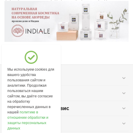
Мы используем cookies для
вашего удобства
Моя учетная запись
пользования сайтом и
аналитики. Продолжая
пользоваться нашим
Информация
сайтом, вы даёте согласие
на обработку
перечисленных данных в
Покупательский сервис
нашей
политике в
отношении обработки и
Контакты
защиты персональных
данных