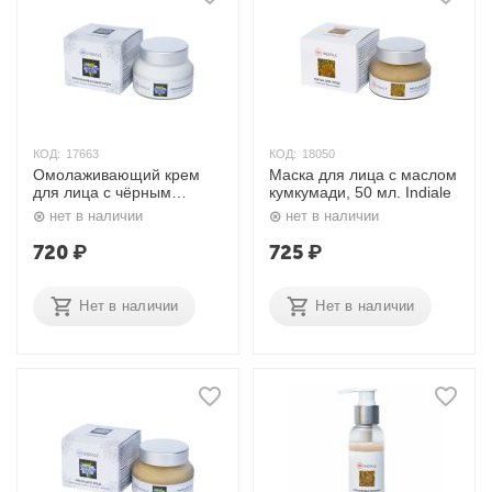
КОД:
17663
КОД:
18050
Омолаживающий крем
Маска для лица с маслом
для лица с чёрным
кумкумади, 50 мл. Indiale
тмином 50 мл. Indiale
нет в наличии
нет в наличии
720
₽
725
₽
Нет в наличии
Нет в наличии