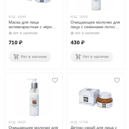
КОД:
18049
КОД:
18426
Маска для лица
Очищающее молочко для
антивозрастная с чёрным
лица с семенами лотоса
тмином, 50 мл. Indiale
100 мл. Indiale
нет в наличии
нет в наличии
710
₽
430
₽
Нет в наличии
Нет в наличии
КОД:
18425
КОД:
17708
Очищающее молочко для
Детокс-скраб для лица с