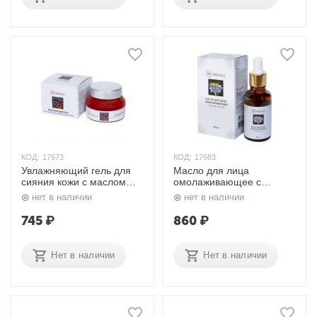
КОД:
17673
КОД:
17683
Увлажняющий гель для
Масло для лица
сияния кожи с маслом
омолаживающее с
кумкумади 50 гр. Indiale
чёрным тмином 30 мл.
нет в наличии
нет в наличии
Indiale
745
₽
860
₽
Нет в наличии
Нет в наличии