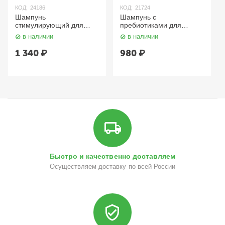
КОД:
24186
КОД:
21724
Шампунь
Шампунь с
стимулирующий для
пребиотиками для
роста волос 420 мл
чувствительной кожи
в наличии
в наличии
Aravia
головы 400 мл Aravia
1 340
₽
980
₽
Быстро и качественно доставляем
Осуществляем доставку по всей России