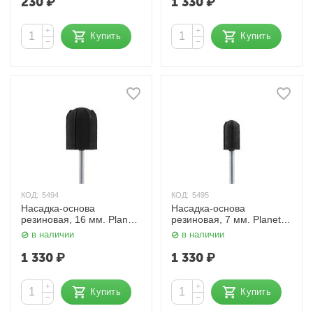
230
₽
1 330
₽
+
+
Купить
Купить
−
−
КОД:
5494
КОД:
5495
Насадка-основа
Насадка-основа
резиновая, 16 мм. Planet
резиновая, 7 мм. Planet
Nails
Nails
в наличии
в наличии
1 330
₽
1 330
₽
+
+
Купить
Купить
−
−