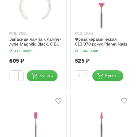
КОД:
13525
КОД:
10072
Запасная лампа к лампе-
Фреза керамическая
лупе Magnific Black, 8 Вт.
613.070 конус Planet Nails
Planet Nails
в наличии
в наличии
605
₽
525
₽
+
+
Купить
Купить
−
−