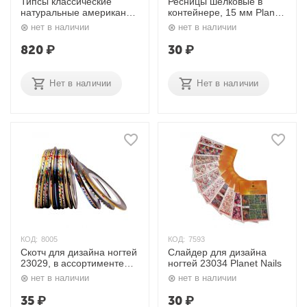
Типсы классические
Ресницы шелковые в
натуральные американка
контейнере, 15 мм Planet
№1-10, 360 шт./уп. Planet
Nails
нет в наличии
нет в наличии
Nails
820
₽
30
₽
Нет в наличии
Нет в наличии
КОД:
8005
КОД:
7593
Скотч для дизайна ногтей
Слайдер для дизайна
23029, в ассортименте
ногтей 23034 Planet Nails
Planet Nails
нет в наличии
нет в наличии
35
₽
30
₽