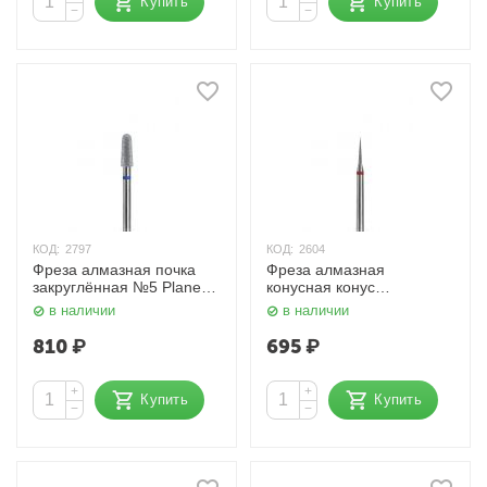
Купить
Купить
−
−
КОД:
2797
КОД:
2604
Фреза алмазная почка
Фреза алмазная
закруглённая №5 Planet
конусная конус
Nails
заострённый №12 Planet
в наличии
в наличии
Nails
810
₽
695
₽
+
+
Купить
Купить
−
−