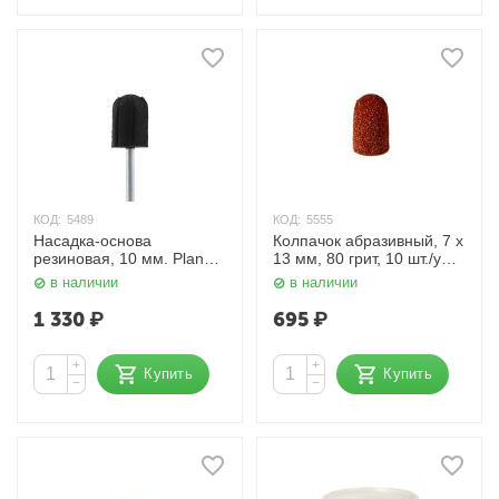
КОД:
5489
КОД:
5555
Насадка-основа
Колпачок абразивный, 7 x
резиновая, 10 мм. Planet
13 мм, 80 грит, 10 шт./уп.
Nails
Planet Nails
в наличии
в наличии
1 330
₽
695
₽
+
+
Купить
Купить
−
−