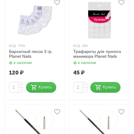
КОД:
7546
КОД:
689
Бархатный песок 3 гр.
Трафареты для лунного
Planet Nails
маникюра Planet Nails
в наличии
в наличии
120
₽
45
₽
+
+
Купить
Купить
−
−