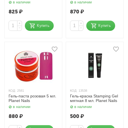
в наличии
в наличии
825
₽
870
₽
+
+
Купить
Купить
−
−
КОД:
2581
КОД:
13538
Гель-паста розовая 5 мл.
Гель-краска Stamping Gel
Planet Nails
мятная 8 мл. Planet Nails
в наличии
в наличии
880
₽
500
₽
+
+