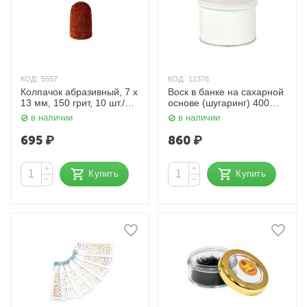
КОД:
5557
КОД:
12376
Колпачок абразивный, 7 x
Воск в банке на сахарной
13 мм, 150 грит, 10 шт./уп.
основе (шугаринг) 400
Planet Nails
мл. Planet Nails
в наличии
в наличии
695
₽
860
₽
+
+
Купить
Купить
−
−