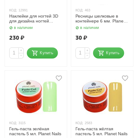
КОД:
12991
КОД:
463
Наклейки для ногтей 3D
Ресницы шелковые в
для дизайна ногтей
контейнере 6 мм. Planet
Planet Nails
Nails
в наличии
в наличии
230
₽
30
₽
+
+
Купить
Купить
−
−
КОД:
3115
КОД:
2583
Гель-паста зелёная
Гель-паста жёлтая
пастель 5 мл. Planet Nails
пастель 5 мл. Planet Nails