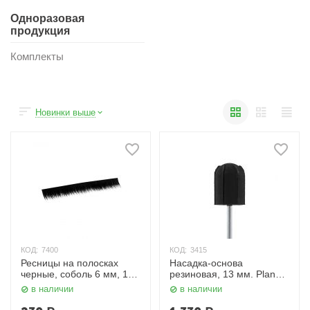
Одноразовая
продукция
Комплекты
Новинки выше
КОД:
7400
КОД:
3415
Ресницы на полосках
Насадка-основа
черные, соболь 6 мм, 10
резиновая, 13 мм. Planet
полосок Planet Nails
Nails
в наличии
в наличии