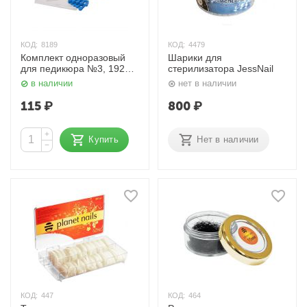
КОД:
8189
КОД:
4479
Комплект одноразовый
Шарики для
для педикюра №3, 19253
стерилизатора JessNail
Planet Nails
в наличии
нет в наличии
115
₽
800
₽
+
Купить
Нет в наличии
−
КОД:
447
КОД:
464