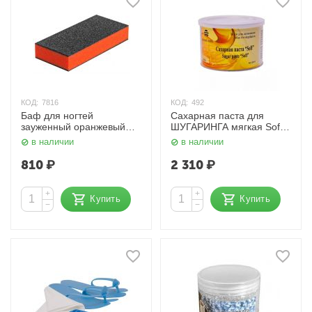
КОД:
7816
КОД:
492
Баф для ногтей
Сахарная паста для
зауженный оранжевый
ШУГАРИНГА мягкая Soft
20305 Planet Nails
400 гр. Planet Nails
в наличии
в наличии
810
₽
2 310
₽
+
+
Купить
Купить
−
−