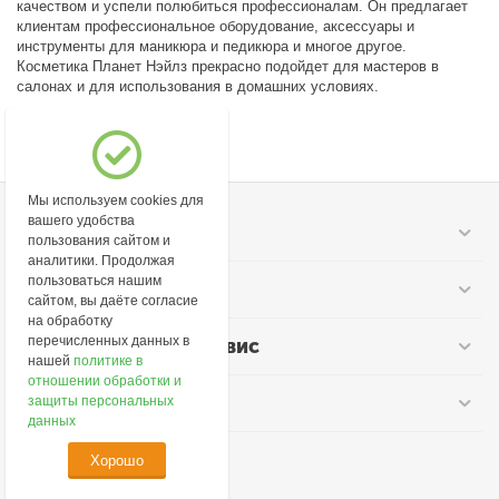
качеством и успели полюбиться профессионалам. Он предлагает
клиентам профессиональное оборудование, аксессуары и
инструменты для маникюра и педикюра и многое другое.
Косметика Планет Нэйлз прекрасно подойдет для мастеров в
салонах и для использования в домашних условиях.
Мы используем cookies для
вашего удобства
Моя учетная запись
пользования сайтом и
аналитики. Продолжая
пользоваться нашим
Информация
сайтом, вы даёте согласие
на обработку
перечисленных данных в
Покупательский сервис
нашей
политике в
отношении обработки и
Контакты
защиты персональных
данных
Хорошо
© 2026 lime-cosmetic.ru.