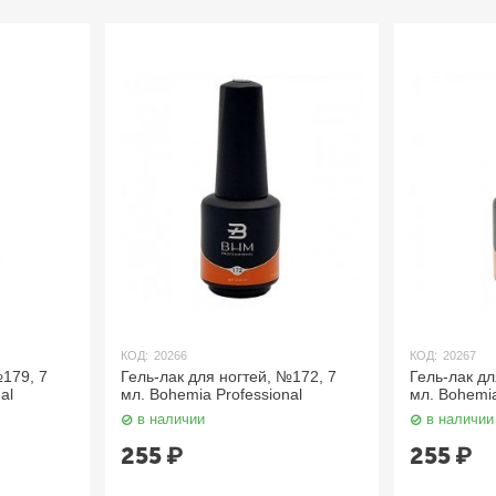
КОД:
20266
КОД:
20267
№179, 7
Гель-лак для ногтей, №172, 7
Гель-лак дл
al
мл. Bohemia Professional
мл. Bohemia
в наличии
в наличии
255
₽
255
₽