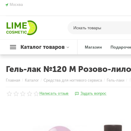
Москва
Каталог товаров
Магазин
Подарочн
Гель-лак №120 M Розово-лилов
Главная
/
Каталог
/
Средства для ногтевого сервиса
/
Гель-лаки
/
Написать отзыв
Задать вопрос