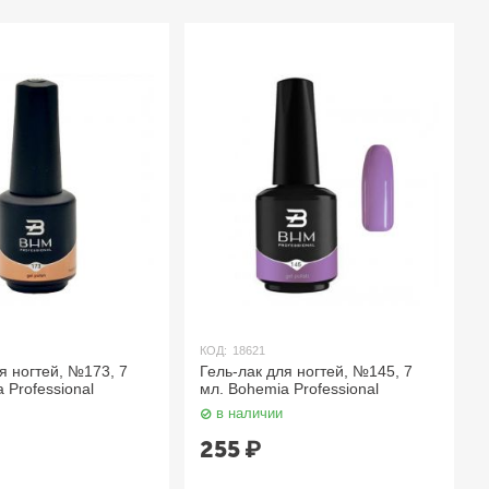
КОД:
18621
я ногтей, №173, 7
Гель-лак для ногтей, №145, 7
 Professional
мл. Bohemia Professional
в наличии
255
₽