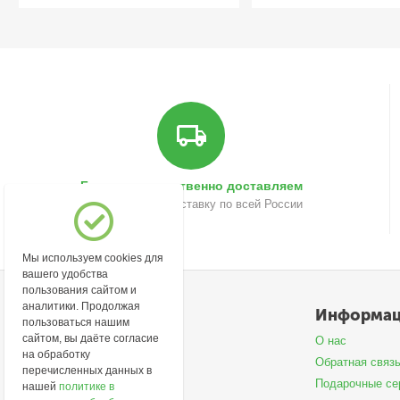
Быстро и качественно доставляем
Осуществляем доставку по всей России
Мы используем cookies для
вашего удобства
пользования сайтом и
аналитики. Продолжая
Моя учетная запись
Информа
пользоваться нашим
сайтом, вы даёте согласие
Войти
О нас
на обработку
Создать учетную запись
Обратная связ
перечисленных данных в
Подарочные се
нашей
политике в