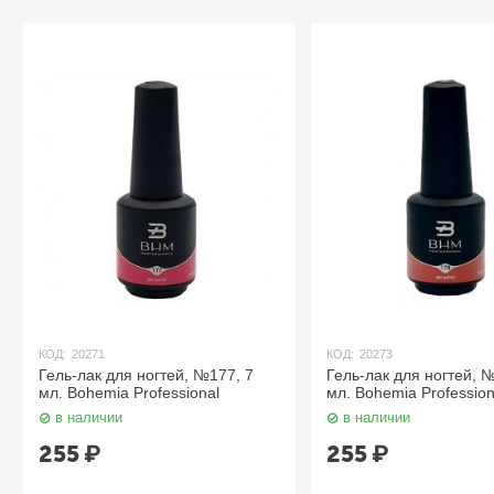
КОД:
20271
КОД:
20273
Гель-лак для ногтей, №177, 7
Гель-лак для ногтей, 
мл. Bohemia Professional
мл. Bohemia Profession
в наличии
в наличии
255
₽
255
₽