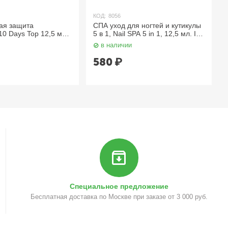
КОД:
8056
КОД:
8052
та
СПА уход для ногтей и кутикулы
Идеальн
op 12,5 мл.
5 в 1, Nail SPA 5 in 1, 12,5 мл. IQ
ногтей 5 в
Beauty
1
в наличии
в нали
580
₽
745
₽
Специальное предложение
Бесплатная доставка по Москве при заказе от 3 000 руб.