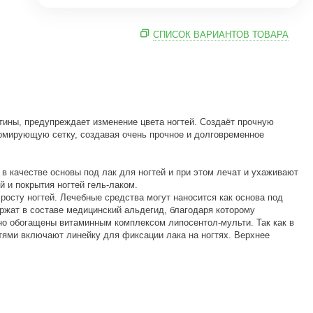
СПИСОК ВАРИАНТОВ ТОВАРА
ны, предупреждает изменение цвета ногтей. Создаёт прочную
армирующую сетку, создавая очень прочное и долговременное
 качестве основы под лак для ногтей и при этом лечат и ухаживают
 и покрытия ногтей гель-лаком.
осту ногтей. Лечебные средства могут наносится как основа под
ержат в составе медицинский альдегид, благодаря которому
о обогащены витаминным комплексом липосентол-мульти. Так как в
тями включают линейку для фиксации лака на ногтях. Верхнее