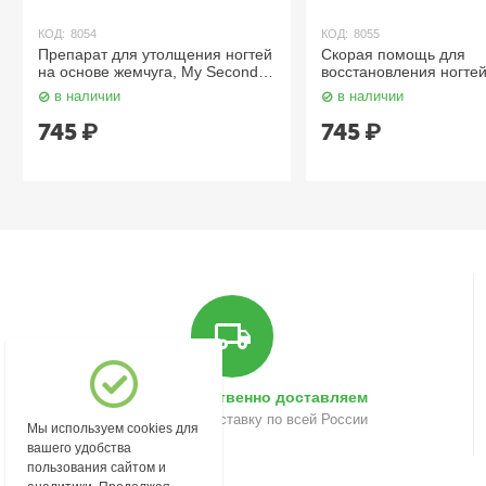
:
8054
КОД:
8055
парат для утолщения ногтей
Скорая помощь для
основе жемчуга, My Second
восстановления ногтей, Quick
l 12.5 мл. IQ Beauty
Help and Rebuild 12.5 мл. IQ
 наличии
в наличии
Beauty
45
₽
745
₽
Быстро и качественно доставляем
Осуществляем доставку по всей России
Мы используем cookies для
вашего удобства
пользования сайтом и