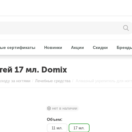
ые сертификаты
Новинки
Акции
Скидки
Бренд
ей 17 мл. Domix
уходу за ногтями
/
Лечебные средства
/
Алмазный укрепитель для ногт
нет в наличии
Объем:
11 мл.
17 мл.