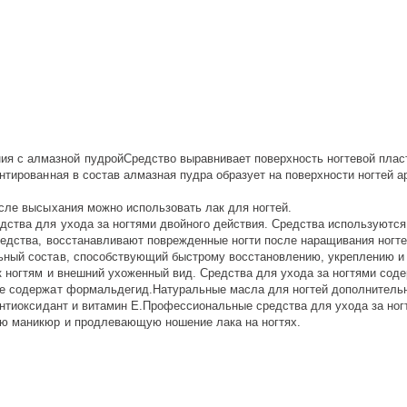
с алмазной пудройСредство выравнивает поверхность ногтевой пласти
нтированная в состав алмазная пудра образует на поверхности ногтей 
сле высыхания можно использовать лак для ногтей.
тва для ухода за ногтями двойного действия. Средства используются в
редства, восстанавливают поврежденные ногти после наращивания ногтей
ный состав, способствующий быстрому восстановлению, укреплению и р
к ногтям и внешний ухоженный вид. Средства для ухода за ногтями сод
не содержат формальдегид.Натуральные масла для ногтей дополнительн
антиоксидант и витамин Е.Профессиональные средства для ухода за ног
ю маникюр и продлевающую ношение лака на ногтях.