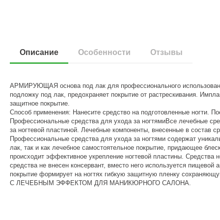
Описание
Особенности
Отзывы
АРМИРУЮЩАЯ основа под лак для профессионального использования 
подложку под лак, предохраняет покрытие от растрескивания. Импла
защитное покрытие.
Способ применения: Нанесите средство на подготовленные ногти. По
Профессиональные средства для ухода за ногтямиВсе лечебные средс
за ногтевой пластиной. Лечебные компоненты, внесенные в состав с
Профессиональные средства для ухода за ногтями содержат уникаль
лак, так и как лечебное самостоятельное покрытие, придающее блес
происходит эффективное укрепление ногтевой пластины. Средства 
средства не внесен консервант, вместо него используется пищевой 
покрытие формирует на ногтях гибкую защитную пленку сохраняющу
С ЛЕЧЕБНЫМ ЭФФЕКТОМ ДЛЯ МАНИКЮРНОГО САЛОНА.