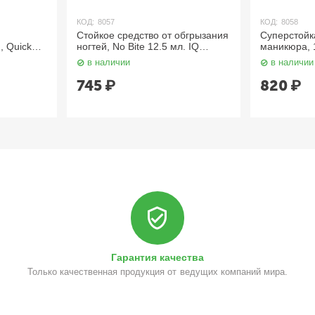
КОД:
8057
КОД:
8058
Стойкое средство от обгрызания
Суперстойкая защи
ногтей, No Bite 12.5 мл. IQ
маникюра, 10 Days T
Beauty
IQ Beauty
в наличии
в наличии
745
₽
820
₽
Гарантия качества
Только качественная продукция от ведущих компаний мира.