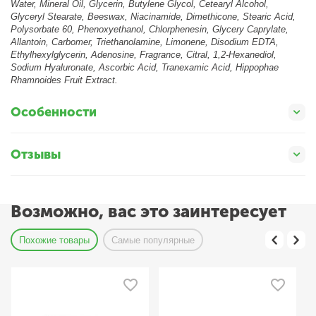
Water, Mineral Oil, Glycerin, Butylene Glycol, Cetearyl Alcohol,
Glyceryl Stearate, Beeswax, Niacinamide, Dimethicone, Stearic Acid,
Polysorbate 60, Phenoxyethanol, Chlorphenesin, Glycery Caprylate,
Allantoin, Carbomer, Triethanolamine, Limonene, Disodium EDTA,
Ethylhexylglycerin, Adenosine, Fragrance, Citral, 1,2-Hexanediol,
Sodium Hyaluronate, Ascorbic Acid, Tranexamic Acid, Hippophae
Rhamnoides Fruit Extract.
Особенности
Отзывы
Возможно, вас это заинтересует
Похожие товары
Самые популярные