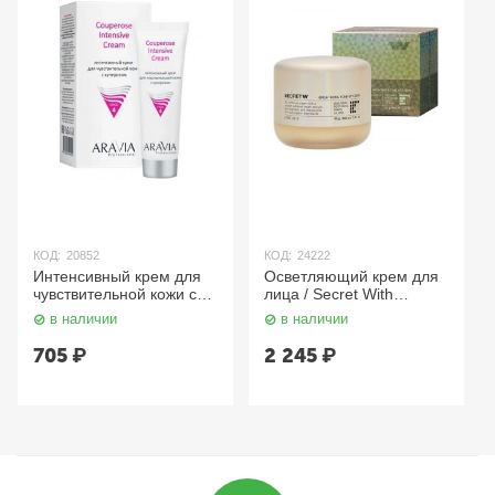
КОД:
20852
КОД:
24222
Интенсивный крем для
Осветляющий крем для
чувствительной кожи с
лица / Secret With
куперозом 50 мл Aravia
Brightening Tone-up
в наличии
в наличии
Cream, 80 г Enough
705
₽
2 245
₽