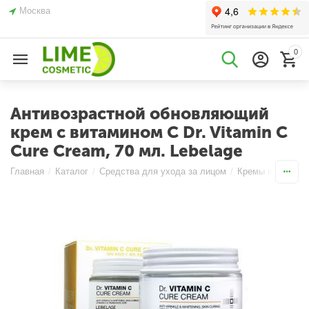
Москва
0
Антивозрастной обновляющий
крем с витамином C Dr. Vitamin C
Cure Cream, 70 мл. Lebelage
Главная
/
Каталог
/
Средства для ухода за лицом
/
Кремы и Эмульс