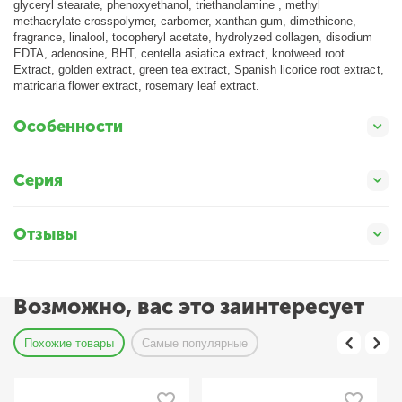
glyceryl stearate, phenoxyethanol, triethanolamine , methyl
methacrylate crosspolymer, carbomer, xanthan gum, dimethicone,
fragrance, linalool, tocopheryl acetate, hydrolyzed collagen, disodium
EDTA, adenosine, BHT, centella asiatica extract, knotweed root
Extract, golden extract, green tea extract, Spanish licorice root extract,
matricaria flower extract, rosemary leaf extract.
Особенности
Серия
Отзывы
Возможно, вас это заинтересует
Похожие товары
Самые популярные