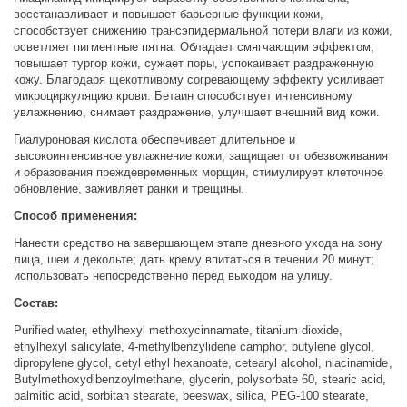
восстанавливает и повышает барьерные функции кожи,
способствует снижению трансэпидермальной потери влаги из кожи,
осветляет пигментные пятна. Обладает смягчающим эффектом,
повышает тургор кожи, сужает поры, успокаивает раздраженную
кожу. Благодаря щекотливому согревающему эффекту усиливает
микроциркуляцию крови. Бетаин способствует интенсивному
увлажнению, снимает раздражение, улучшает внешний вид кожи.
Гиалуроновая кислота обеспечивает длительное и
высокоинтенсивное увлажнение кожи, защищает от обезвоживания
и образования преждевременных морщин, стимулирует клеточное
обновление, заживляет ранки и трещины.
Способ применения:
Нанести средство на завершающем этапе дневного ухода на зону
лица, шеи и декольте; дать крему впитаться в течении 20 минут;
использовать непосредственно перед выходом на улицу.
Состав:
Purified water, ethylhexyl methoxycinnamate, titanium dioxide,
ethylhexyl salicylate, 4-methylbenzylidene camphor, butylene glycol,
dipropylene glycol, cetyl ethyl hexanoate, cetearyl alcohol, niacinamide,
Butylmethoxydibenzoylmethane, glycerin, polysorbate 60, stearic acid,
palmitic acid, sorbitan stearate, beeswax, silica, PEG-100 stearate,