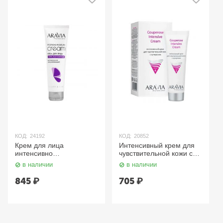
КОД:
24192
КОД:
20852
Крем для лица
Интенсивный крем для
интенсивно
чувствительной кожи с
увлажняющий с
куперозом 50 мл Aravia
в наличии
в наличии
мочевиной 150 мл Aravia
845
₽
705
₽