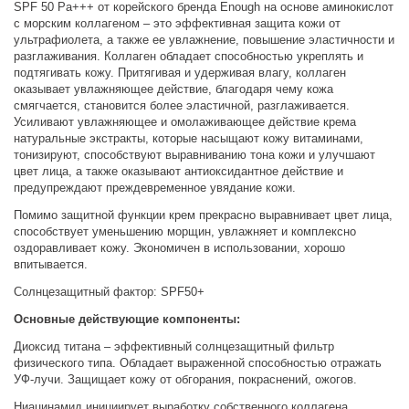
SPF 50 Pa+++ от корейского бренда Enough на основе аминокислот
с морским коллагеном – это эффективная защита кожи от
ультрафиолета, а также ее увлажнение, повышение эластичности и
разглаживания. Коллаген обладает способностью укреплять и
подтягивать кожу. Притягивая и удерживая влагу, коллаген
оказывает увлажняющее действие, благодаря чему кожа
смягчается, становится более эластичной, разглаживается.
Усиливают увлажняющее и омолаживающее действие крема
натуральные экстракты, которые насыщают кожу витаминами,
тонизируют, способствуют выравниванию тона кожи и улучшают
цвет лица, а также оказывают антиоксидантное действие и
предупреждают преждевременное увядание кожи.
Помимо защитной функции крем прекрасно выравнивает цвет лица,
способствует уменьшению морщин, увлажняет и комплексно
оздоравливает кожу. Экономичен в использовании, хорошо
впитывается.
Солнцезащитный фактор: SPF50+
Основные действующие компоненты:
Диоксид титана – эффективный солнцезащитный фильтр
физического типа. Обладает выраженной способностью отражать
УФ-лучи. Защищает кожу от обгорания, покраснений, ожогов.
Ниацинамид инициирует выработку собственного коллагена,