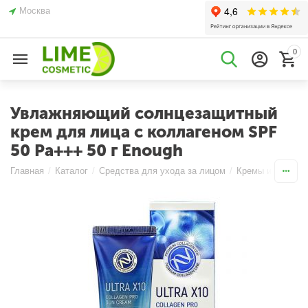
Москва
0
Увлажняющий солнцезащитный
крем для лица с коллагеном SPF
50 Pa+++ 50 г Enough
Главная
/
Каталог
/
Средства для ухода за лицом
/
Кремы и Эмульс