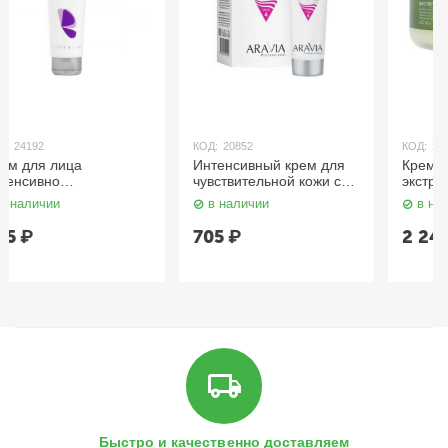
КОД:
20852
КОД:
24219
Интенсивный крем для
Крем для лица с
чувствительной кожи с
экстрактом центеллы
куперозом 50 мл Aravia
азиатской / Secret With
в наличии
в наличии
Cica Care Balance
Cream, 80 г Enough
705
₽
2 245
₽
Быстро и качественно доставляем