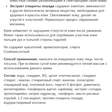
известный своими увлажняющими и смягчающими свойствами.
Экстракт плаценты лошади
содержит комплекс аминокислот
и другие биологически активные вещества, необходимые для
здоровья и красоты кожи. Омолаживает кожу, делает ее
упругой и эластичной. Нормализует процесс образования
меланина.
Крем избавляет от ощущения стянутости кожи после умывания.
Может также использоваться для огрубевших участков кожи
пальцев рук и тыльной стороны ладоней.
Не содержит красителей, ароматизаторов, спирта.
Слабокислотный.
Способ применения:
наносите на очищенную кожу лица, после
лосьона. При особенно сухой коже рекомендуется лёгкий массаж с
использованием данного крема.
Состав:
вода, глицерин, BG, цетил этилгексаноат, глицерил
стеарат,
с
квалан, стеариловый спирт, вазелин, полисорбат,
лошадиный жир, пчелиный воск, тицетет-5 фосфат, диметикон,
метилпарабен, токоферола ацетат, карбомер, экстракт солодки,
пропилпарабен, натрия гидроксид,
т
окоферол, масло рисовых
отрубей, 1.2 гександиол, протеин плаценты лошади,
водорастворимый коллаген.