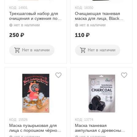
КОД:
14931
КОД:
18350
Трехшаговый набор для
Очищающая тканевая
очищения и сужения пор
маска для лица, Black
25 мл.+2 мл.+2 мл.
Charcoal Honey Deep
нет в наличии
нет в наличии
Elizavecca
Power Ringer Mask Pack
23 мл. Elizavecca
250
₽
110
₽
Нет в наличии
Нет в наличии
КОД:
15526
КОД:
13774
Маска пузырьковая для
Маска тканевая
лица с порошком чёрного
ампульная с древесным
угля Black Solution Bubble
углем Ampoule Mask
нет в наличии
нет в наличии