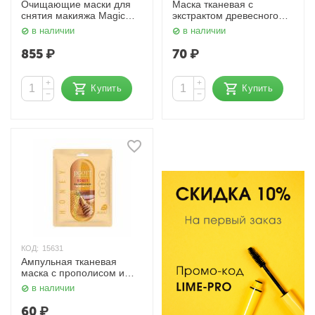
Очищающие маски для
Маска тканевая с
снятия макияжа Magic
экстрактом древесного
Moon Light Peeling
угля, 25 мл. Ekel
в наличии
в наличии
Cleansing Mask 20 г x 5
One-day's you
855
₽
70
₽
+
+
Купить
Купить
−
−
КОД:
15631
Ампульная тканевая
маска с прополисом и
мёдом 27 мл. Jigott
в наличии
60
₽