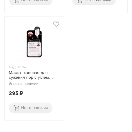
КОД:
13157
Маска тканевая для
сужения пор с углём
H.D.P Pore-Stamping
нет в наличии
Charcoal-mineral Mask 35
гр. Mediheal
295
₽
Нет в наличии