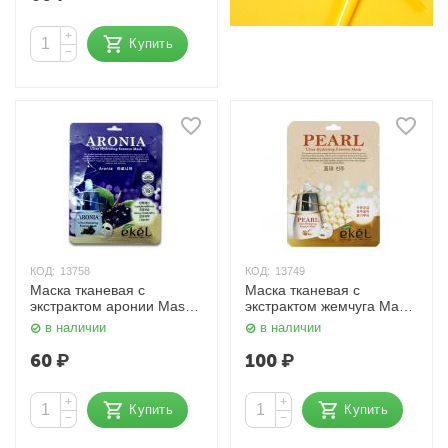
+
Купить
−
КОД:
13758
КОД:
13749
Маска тканевая с
Маска тканевая с
экстрактом аронии Mask
экстрактом жемчуга Mask
Pack Aronia 25 гр. Ekel
Pack Pearl 25 гр. Ekel
в наличии
в наличии
60
₽
100
₽
+
+
Купить
Купить
−
−