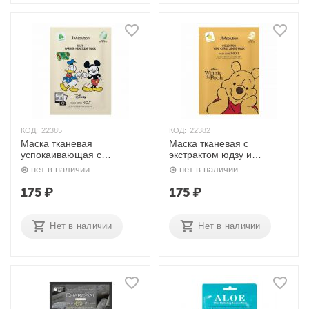
КОД:
22385
КОД:
22382
Маска тканевая
Маска тканевая с
успокаивающая с
экстрактом юдзу и
экстрактом хауттюйнии
прополисом Disney
нет в наличии
нет в наличии
Disney Collection Selfie
Collection Vital Citrus
Barrier Heartleaf Mask 30
Junos Mask 30 мл
175
₽
175
₽
мл JMsolution
JMsolution
Нет в наличии
Нет в наличии