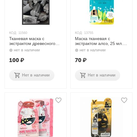
КОД:
11560
КОД:
13755
Тканевая маска с
Маска тканевая с
экстрактом древесного
экстрактом алоэ, 25 мл.
угля, 23 мл. Lebelage
Ekel
нет в наличии
нет в наличии
100
₽
70
₽
Нет в наличии
Нет в наличии