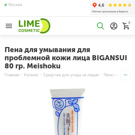
Москва
0
Пена для умывания для
проблемной кожи лица BIGANSUI
80 гр. Meishoku
Главная
/
Каталог
/
Средства для ухода за лицом
/
Пенки и Мыло
/