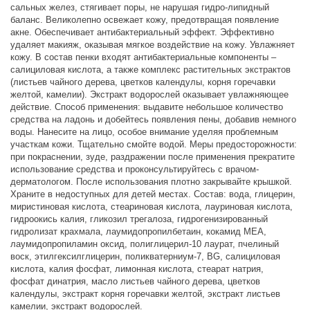
сальных желез, стягивает поры, не нарушая гидро-липидный
баланс. Великолепно освежает кожу, предотвращая появление
акне. Обеспечивает антибактериальный эффект. Эффективно
удаляет макияж, оказывая мягкое воздействие на кожу. Увлажняет
кожу. В состав пенки входят антибактериальные компоненты –
салициловая кислота, а также комплекс растительных экстрактов
(листьев чайного дерева, цветков календулы, корня горечавки
желтой, камелии). Экстракт водорослей оказывает увлажняющее
действие. Способ применения: выдавите небольшое количество
средства на ладонь и добейтесь появления пены, добавив немного
воды. Нанесите на лицо, особое внимание уделяя проблемным
участкам кожи. Тщательно смойте водой. Меры предосторожности:
при покраснении, зуде, раздражении после применения прекратите
использование средства и проконсультируйтесь с врачом-
дерматологом. После использования плотно закрывайте крышкой.
Храните в недоступных для детей местах. Состав: вода, глицерин,
миристиновая кислота, стеариновая кислота, лауриновая кислота,
гидроокись калия, гликозил трегалоза, гидрогенизированный
гидролизат крахмала, лаумидопропилбетаин, кокамид MEA,
лаумидопропиламин оксид, полиглицерил-10 лаурат, пчелиный
воск, этилгексилглицерин, поликватерниум-7, BG, салициловая
кислота, калия фосфат, лимонная кислота, стеарат натрия,
фосфат динатрия, масло листьев чайного дерева, цветков
календулы, экстракт корня горечавки желтой, экстракт листьев
камелии, экстракт водорослей.