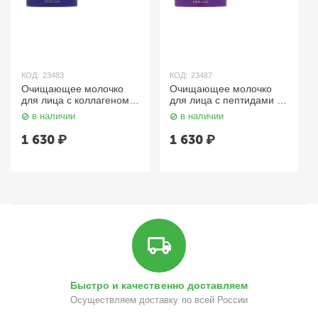
КОД:
23483
КОД:
23487
Очищающее молочко
Очищающее молочко
для лица с коллагеном /
для лица с пептидами /
Ultra X10 Collagen
8 Peptide Cleansing Milk
в наличии
в наличии
Cleansing Milk, 300 мл
300 мл Enough
Enough
1 630
₽
1 630
₽
Быстро и качественно доставляем
Осуществляем доставку по всей России