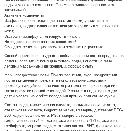
воды и морского коллагена. Она мягко очищает поры кожи от
загрязнений.
Активные компоненты:
Изофлавоны сои, входящие в состав пенки, увлажняют и
смягчают, поддерживая естественную упругость и эластичность
кожи;
Экстракт грейпфрута тонизирует и питает.
Не содержит искусственных красителей.
Обладает освежающим ароматом зелёных цитрусовых.
Способ применения: выдавить небольшое количество средства на
ладонь, вспенить с помощью теплой воды, нанести на лицо
лёгкими массажными движениями, хорошо смыть.
Меры предосторожности: При покраснении, зуде, раздражении
после применения прекратите использование средства и
проконсультируйтесь с врачом-дерматологом. При попадании в
глаза сразу же промойте их водой. Храните в недоступных для
детей местах, избегайте попадания прямых солнечных лучей.
Состав: вода, миристиновая кислота, пальмитиновая кислота,
стеариновая кислота, гидроксид калия, глицерин, дистеарат PEG-
250, лауриновая кислота, PG, глицерила стеарат,
гидролизированный коллаген, экстракт соевых бобов, экстракт
грейпфрута, морская вода, этоксидигликоль, BHT, феноксиэтанол,