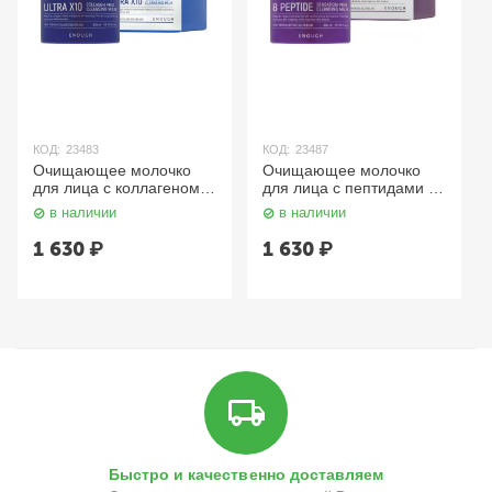
КОД:
23483
КОД:
23487
Очищающее молочко
Очищающее молочко
для лица с коллагеном /
для лица с пептидами /
Ultra X10 Collagen
8 Peptide Cleansing Milk
в наличии
в наличии
Cleansing Milk, 300 мл
300 мл Enough
Enough
1 630
₽
1 630
₽
Быстро и качественно доставляем