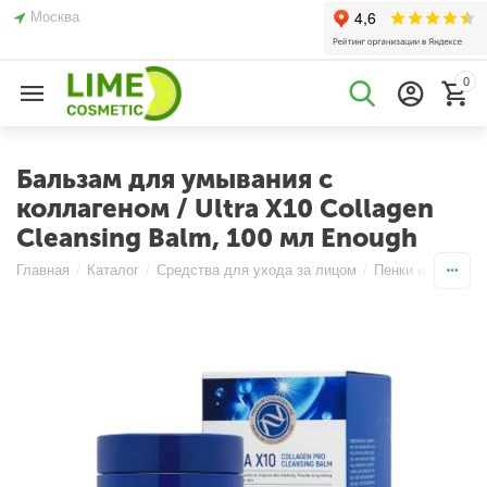
Москва
0
Бальзам для умывания с
коллагеном / Ultra X10 Collagen
Cleansing Balm, 100 мл Enough
Главная
/
Каталог
/
Средства для ухода за лицом
/
Пенки и Мыло
/