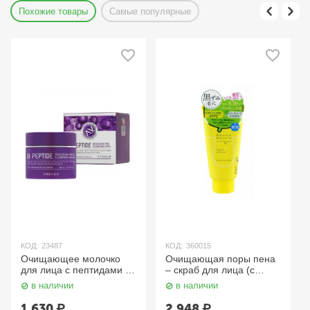
Похожие товары
Самые популярные
КОД:
23487
КОД:
360015
Очищающее молочко
Очищающая поры пена
для лица с пептидами /
– скраб для лица (с
8 Peptide Cleansing Milk
энзимами) Pore
в наличии
в наличии
300 мл Enough
Cleansing Scrub Face
Wash 120 гр. MEISHOKU
1 630
₽
2 948
₽