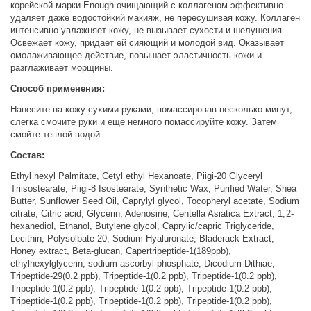
корейской марки Enough очищающий с коллагеном эффективно
удаляет даже водостойкий макияж, не пересушивая кожу. Коллаген
интенсивно увлажняет кожу, не вызывает сухости и шелушения.
Освежает кожу, придает ей сияющий и молодой вид. Оказывает
омолаживающее действие, повышает эластичность кожи и
разглаживает морщины.
Способ применения:
Нанесите на кожу сухими руками, помассировав несколько минут,
слегка смочите руки и еще немного помассируйте кожу. Затем
смойте теплой водой.
Состав:
Ethyl hexyl Palmitate, Cetyl ethyl Hexanoate, Piigi-20 Glyceryl
Triisostearate, Piigi-8 Isostearate, Synthetic Wax, Purified Water, Shea
Butter, Sunflower Seed Oil, Caprylyl glycol, Tocopheryl acetate, Sodium
citrate, Citric acid, Glycerin, Adenosine, Centella Asiatica Extract, 1,2-
hexanediol, Ethanol, Butylene glycol, Caprylic/capric Triglyceride,
Lecithin, Polysolbate 20, Sodium Hyaluronate, Bladerack Extract,
Honey extract, Beta-glucan, Capertripeptide-1(189ppb),
ethylhexylglycerin, sodium ascorbyl phosphate, Dicodium Dithiae,
Tripeptide-29(0.2 ppb), Tripeptide-1(0.2 ppb), Tripeptide-1(0.2 ppb),
Tripeptide-1(0.2 ppb), Tripeptide-1(0.2 ppb), Tripeptide-1(0.2 ppb),
Tripeptide-1(0.2 ppb), Tripeptide-1(0.2 ppb), Tripeptide-1(0.2 ppb),