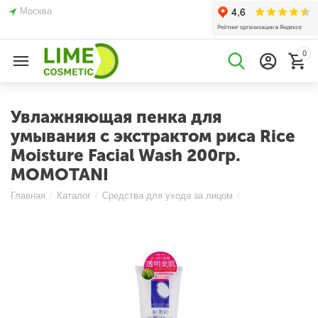
Москва
0
Увлажняющая пенка для
умывания с экстрактом риса Rice
Moisture Facial Wash 200гр.
MOMOTANI
Главная
/
Каталог
/
Средства для ухода за лицом
/