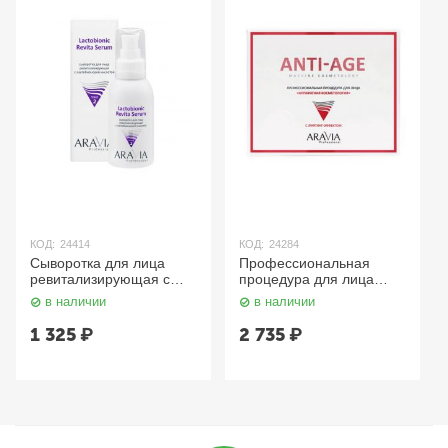
КОД:
24414
КОД:
24284
Сыворотка для лица
Профессиональная
ревитализирующая с
процедура для лица
лактобионовой кислотой
«Аппаратная
в наличии
в наличии
100 мл Aravia
косметология» / Anti-
Age, 150 мл x 3 Aravia
1 325
₽
2 735
₽