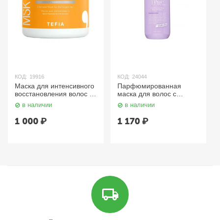
КОД:
19916
КОД:
24044
Маска для интенсивного
Парфюмированная
восстановления волос /
маска для волос c
Intensive Mask for
ароматом белого
в наличии
в наличии
Damaged Hair, 500 мл
мускуса 500 мл
TEFIA Mycare
LODEURLETTE
1 000
₽
1 170
₽