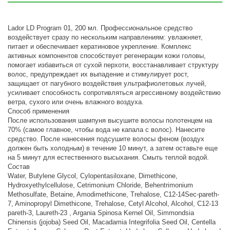
Lador LD Program 01, 200 мл. Профессиональное средство
воздействует сразу по нескольким направлениям: увлажняет,
питает и обеспечивает кератиновое укрепление. Комплекс
активных компонентов способствует регенерации кожи головы,
помогает избавиться от сухой перхоти, восстанавливает структуру
волос, предупреждает их выпадение и стимулирует рост,
защищает от пагубного воздействия ультрафиолетовых лучей,
усиливает способность сопротивляться агрессивному воздействию
ветра, сухого или очень влажного воздуха.
Способ применения
После использования шампуня высушите волосы полотенцем на
70% (самое главное, чтобы вода не капала с волос). Нанесите
средство. После нанесения подсушите волосы феном (воздух
должен быть холодным) в течение 10 минут, а затем оставьте еще
на 5 минут для естественного высыхания. Смыть теплой водой.
Состав
Water, Butylene Glycol, Cylopentasiloxane, Dimethicone,
Hydroxyethylcellulose, Cetrimonium Chloride, Behentrimonium
Methosulfate, Betaine, Amodimethicone, Trehalose, C12-14Sec-pareth-
7, Aminopropyl Dimethicone, Trehalose, Cetyl Alcohol, Alcohol, C12-13
pareth-3, Laureth-23 , Argania Spinosa Kernel Oil, Simmondsia
Chinensis (jojoba) Seed Oil, Macadamia Integrifolia Seed Oil, Centella