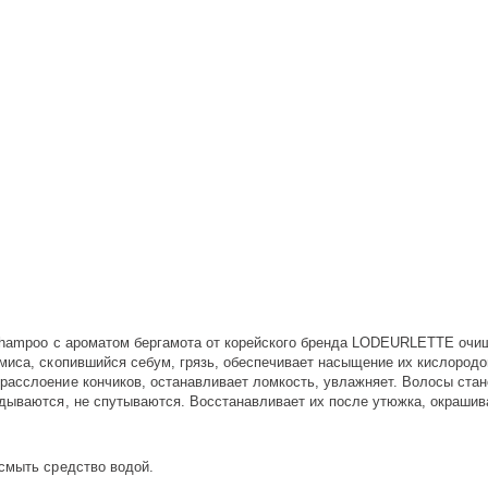
 Shampoo c ароматом бергамота от корейского бренда LODEURLETTE очищ
миса, скопившийся себум, грязь, обеспечивает насыщение их кислородом
расслоение кончиков, останавливает ломкость, увлажняет. Волосы стан
адываются, не спутываются. Восстанавливает их после утюжка, окрашив
 смыть средство водой.