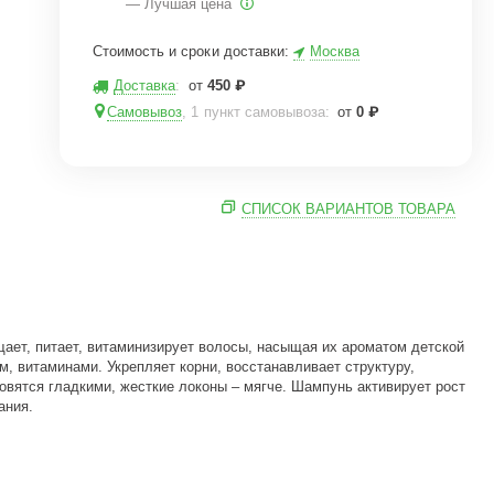
— Лучшая цена
Стоимость и сроки доставки:
Москва
Доставка
:
от
450
₽
Самовывоз
, 1 пункт самовывоза
:
от
0
₽
СПИСОК ВАРИАНТОВ ТОВАРА
ает, питает, витаминизирует волосы, насыщая их ароматом детской
, витаминами. Укрепляет корни, восстанавливает структуру,
овятся гладкими, жесткие локоны – мягче. Шампунь активирует рост
ания.