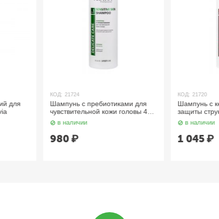
КОД:
21720
КОД:
21722
ами для
Шампунь с кератином для
Шампунь пр
оловы 400
защиты структуры и цвета
сухой кожи 
поврежденных и окрашенных
в наличии
в наличии
волос 400 мл Aravia
1 045
₽
1 105
₽