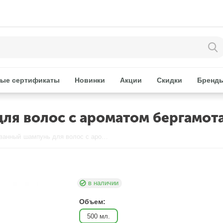
ые сертификаты
Новинки
Акции
Скидки
Бренд
я волос c ароматом бергамот
Парфюмированный шампунь для волос c ароматом бергамота 500 мл LODEURLETTE
в наличии
Объем:
500 мл.