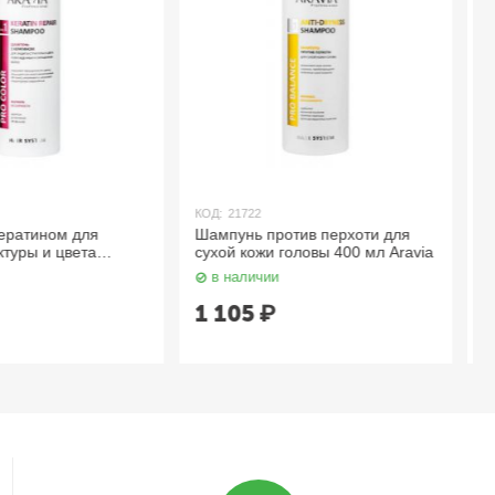
КОД:
24358
отив перхоти для
Шампунь против перхоти для
головы 400 мл Aravia
глубокого очищения кожи
головы и волос 420 мл Aravia
в наличии
1 295
₽