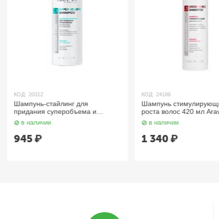
КОД:
24186
КОД:
21724
Шампунь стимулирующий для
Шампунь с пребиотик
роста волос 420 мл Aravia
чувствительной кожи г
мл Aravia
в наличии
в наличии
1 340
₽
980
₽