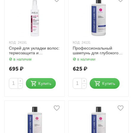
КОД:
24191
КОД:
24131
Спрей для укладки волос:
Профессиональный
термозащита и
шампунь для глубокого
антистатик All-In-One
увлажнения волос 1000
в наличии
в наличии
Styler 150 мл Aravia
мл ETHERA
695
₽
625
₽
+
+
Купить
Купить
−
−