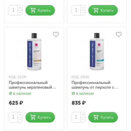
+
+
Купить
Купить
−
−
КОД:
24136
КОД:
24150
Профессиональный
Профессиональный
шампунь кератиновый
шампунь от перхоти с
для непослушных волос
гиалуроновой кислотой
в наличии
в наличии
1000 мл ETHERA
1000 мл ETHERA
625
₽
835
₽
+
+
Купить
Купить
−
−