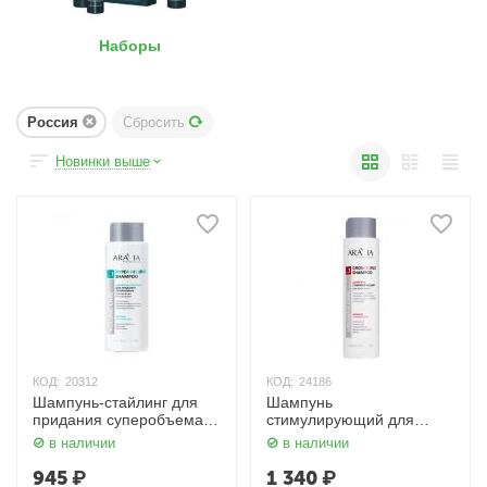
Наборы
Россия
Сбросить
Новинки выше
КОД:
20312
КОД:
24186
Шампунь-стайлинг для
Шампунь
придания суперобъема и
стимулирующий для
повышения густоты волос
роста волос 420 мл
в наличии
в наличии
400 мл Aravia
Aravia
945
₽
1 340
₽