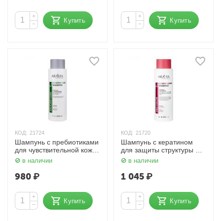
+
+
Купить
Купить
−
−
КОД:
21724
КОД:
21720
Шампунь с пребиотиками
Шампунь с кератином
для чувствительной кожи
для защиты структуры и
головы 400 мл Aravia
цвета поврежденных и
в наличии
в наличии
окрашенных волос 400
мл Aravia
980
₽
1 045
₽
+
+
Купить
Купить
−
−