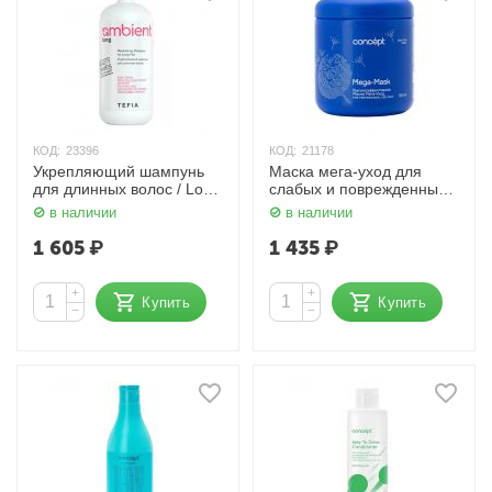
КОД:
23396
КОД:
21178
Укрепляющий шампунь
Маска мега-уход для
для длинных волос / Long
слабых и поврежденных
Revitalizing Shampoo for
волос / Mega Mask, 500
в наличии
в наличии
Long Hair, 950 мл TEFIA
мл Concept
Ambient
1 605
₽
1 435
₽
+
+
Купить
Купить
−
−