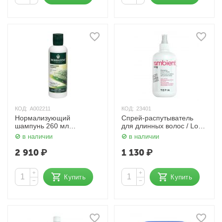
КОД:
А002211
КОД:
23401
Нормализующий
Спрей-распутыватель
шампунь 260 мл
для длинных волос / Long
HERBATINT
Detangling Leave-in Spray,
в наличии
в наличии
250 мл TEFIA Ambient
2 910
₽
1 130
₽
+
+
Купить
Купить
−
−