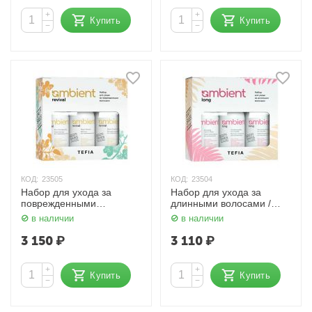
+
+
Купить
Купить
−
−
КОД:
23505
КОД:
23504
Набор для ухода за
Набор для ухода за
поврежденными
длинными волосами /
волосами / Revival
Long Hair Care Kit, 250 мл
в наличии
в наличии
Damage Hair Care Kit, 250
x 3 TEFIA Ambient
мл x 3 TEFIA Ambient
3 150
₽
3 110
₽
+
+
Купить
Купить
−
−