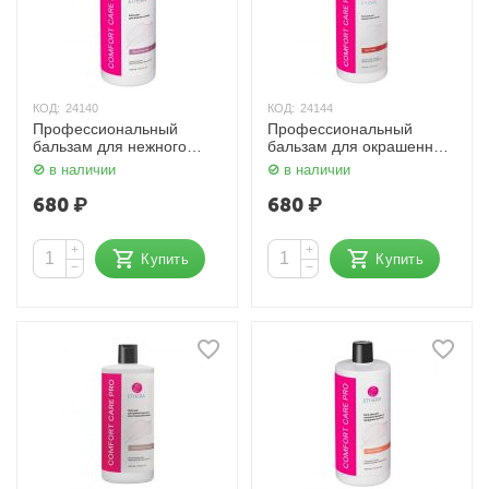
КОД:
24140
КОД:
24144
Профессиональный
Профессиональный
бальзам для нежного
бальзам для окрашенных
ухода за волосами 1000
волос 1000 мл ETHERA
в наличии
в наличии
мл ETHERA
680
₽
680
₽
+
+
Купить
Купить
−
−