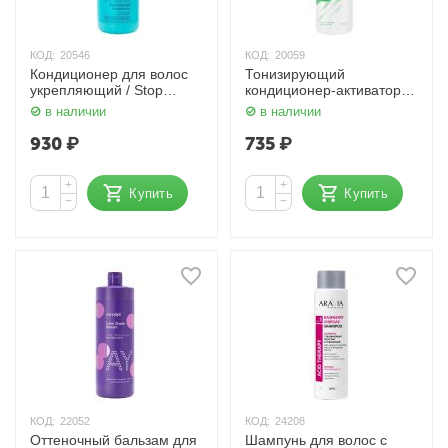
КОД:
20546
КОД:
20059
Кондиционер для волос
Тонизирующий
укрепляющий / Stop
кондиционер-активатор
Damage Conditioner, 500
роста / Way To Grow
в наличии
в наличии
мл Concept Biotin Secrets
Conditioner, 300 мл
Concept
930
₽
735
₽
+
+
Купить
Купить
−
−
КОД:
22052
КОД:
24208
Оттеночный бальзам для
Шампунь для волос с