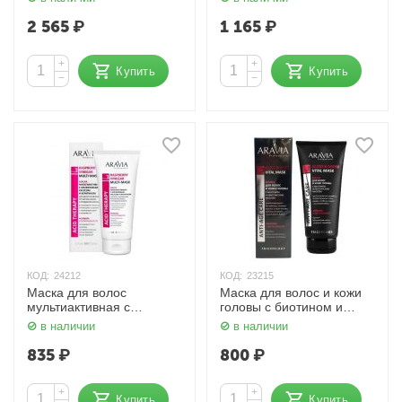
2 565
₽
1 165
₽
+
+
Купить
Купить
−
−
КОД:
24212
КОД:
23215
Маска для волос
Маска для волос и кожи
мультиактивная с
головы с биотином и
малиновым уксусом и
абиссинским маслом 200
в наличии
в наличии
кератином 200 мл Aravia
мл Aravia
835
₽
800
₽
+
+
Купить
Купить