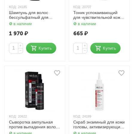
КОД:
24185
КОД:
20707
Шампунь для волос
Тоник успокаивающий
бессульфатный для
для чувствительной кожи
ежедневного применения
головы / Calming Skin
в наличии
в наличии
с биотином и кофеином
Toner 150 мл Aravia
420 мл Aravia
1 970
₽
665
₽
+
+
Купить
Купить
−
−
КОД:
20622
КОД:
24189
Сыворотка ампульная
Скраб энзимный для кожи
против выпадения волос
головы, активизирующий
150 мл Aravia
рост волос 150 мл Aravia
в наличии
в наличии