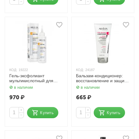
−
−
КОД:
19222
КОД:
24187
Гель-эксфолиант
Бальзам-кондиционер:
мультикислотный для
восстановление и защита
глубокого очищения кожи
/ Total Revival Conditioner
в наличии
в наличии
головы 150 мл Aravia
200 мл Aravia
970
₽
665
₽
+
+
Купить
Купить
−
−