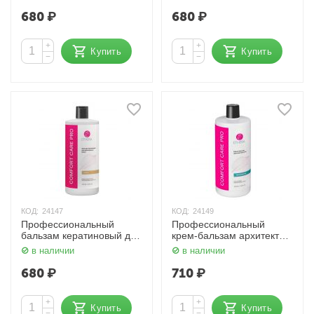
ETHERA
ETHERA
680
₽
680
₽
+
+
Купить
Купить
−
−
КОД:
24147
КОД:
24149
Профессиональный
Профессиональный
бальзам кератиновый для
крем-бальзам архитектор
непослушных волос 1000
волос 1000 мл ETHERA
в наличии
в наличии
мл ETHERA
680
₽
710
₽
+
+
Купить
Купить
−
−