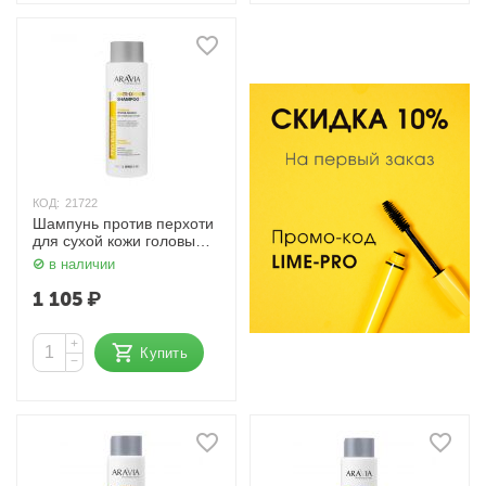
КОД:
21722
Шампунь против перхоти
для сухой кожи головы
400 мл Aravia
в наличии
1 105
₽
+
Купить
−