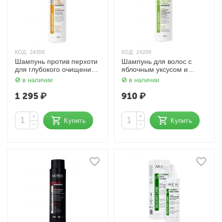
КОД:
24358
КОД:
24209
Шампунь против перхоти
Шампунь для волос с
для глубокого очищения
яблочным уксусом и
кожи головы и волос 420
салициловой кислотой
в наличии
в наличии
мл Aravia
420 мл Aravia
1 295
₽
910
₽
+
+
Купить
Купить
−
−