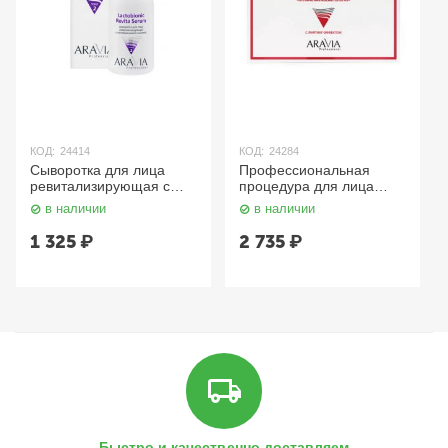
КОД:
24414
КОД:
24284
Сыворотка для лица
Профессиональная
ревитализирующая с
процедура для лица
лактобионовой кислотой
«Аппаратная
в наличии
в наличии
100 мл Aravia
косметология» / Anti-
Age, 150 мл x 3 Aravia
1 325
₽
2 735
₽
Быстро и качественно доставляем