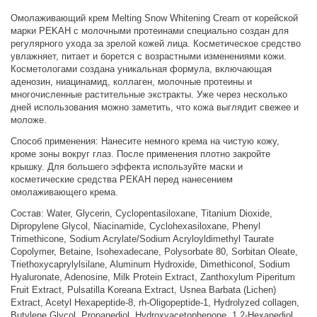
Омолаживающий крем Melting Snow Whitening Cream от корейской
марки PEKAH с молочными протеинами специально создан для
регулярного ухода за зрелой кожей лица. Косметическое средство
увлажняет, питает и борется с возрастными изменениями кожи.
Косметологами создана уникальная формула, включающая
аденозин, ниацинамид, коллаген, молочные протеины и
многочисленные растительные экстракты. Уже через несколько
дней использования можно заметить, что кожа выглядит свежее и
моложе.
Способ применения: Нанесите немного крема на чистую кожу,
кроме зоны вокруг глаз. После применения плотно закройте
крышку. Для большего эффекта используйте маски и
косметические средства РЕКАН перед нанесением
омолаживающего крема.
Состав: Water, Glycerin, Cyclopentasiloxane, Titanium Dioxide,
Dipropylene Glycol, Niacinamide, Cyclohexasiloxane, Phenyl
Trimethicone, Sodium Acrylate/Sodium Acryloyldimethyl Taurate
Copolymer, Betaine, Isohexadecane, Polysorbate 80, Sorbitan Oleate,
Triethoxycaprylylsilane, Aluminum Hydroxide, Dimethiconol, Sodium
Hyaluronate, Adenosine, Milk Protein Extract, Zanthoxylum Piperitum
Fruit Extract, Pulsatilla Koreana Extract, Usnea Barbata (Lichen)
Extract, Acetyl Hexapeptide-8, rh-Oligopeptide-1, Hydrolyzed collagen,
Butylene Glycol, Propanediol, Hydroxyacetophenone, 1,2-Hexanediol,