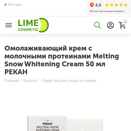
Москва
0
Омолаживающий крем с
молочными протеинами Melting
Snow Whitening Cream 50 мл
PEKAH
Главная
/
Каталог
/
Средства для ухода за лицом
/