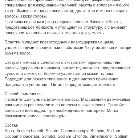
специально для ежедневной салонной работы с волосами любого
типа. Шампунь легко распенивается, деликатно и мягко очищает
волосы и кожу головы.
Протеины пшеницы и риса придают волосам блеск и гибкость,
предотвращают ломкость и утолщают их структуру, сглаживают
поверхность волоса и снижают его электризуемость.
Эластин обладает превосходными влагоудерживающими,
увлажняющими и защитными свойствами без утяжеления и потери
объема волос.
Экстракт инжира в сочетании с экстрактом персика наполняет
волосы здоровьем и сиянием, питает и увлажняет, предотвращает
сухость и ломкость, бережно ухаживает за кожей головы.
Подходит для любого типа волос и для частого применения.
Защищает и увлажняет. Питает и предотвращает ломкость.
Способ применения
Нанесите шампунь на влажные волосы. Массажными движениями
равномерно распределите по волосам и коже головы. Промойте
волосы теплой водой. При необходимости повторите. Мягко
промокните волосы полотенцем.
Состав
Aqua, Sodium Laureth Sulfate, Cocamidopropyl Betaine, Sodium
Cocoamphoacetate, Sorbitol, Sodium Chloride, Dimethiconol, Sodium