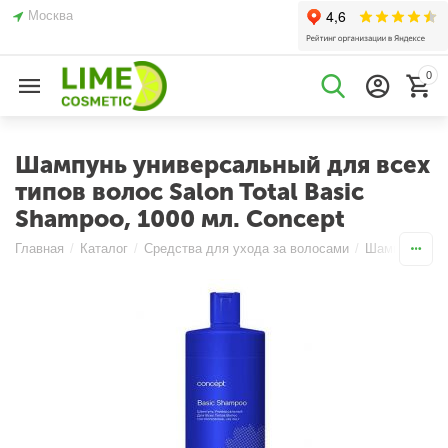
Москва
0
Шампунь универсальный для всех
типов волос Salon Total Basic
Shampoo, 1000 мл. Сoncept
Главная
/
Каталог
/
Средства для ухода за волосами
/
Шампуни
/