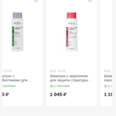
КОД:
21720
КОД:
21722
Шампунь с кератином
Шампунь против
для защиты структуры и
перхоти для сухой кожи
цвета поврежденных и
головы 400 мл Aravia
в наличии
в наличии
окрашенных волос 400
мл Aravia
1 045
₽
1 105
₽