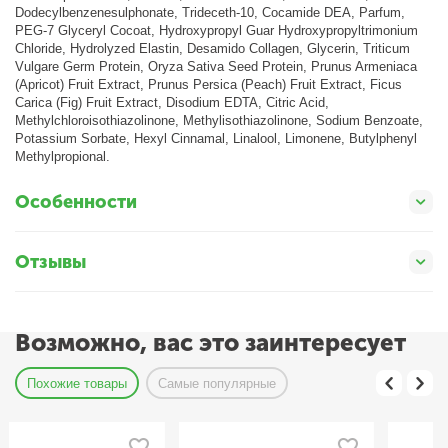
Dodecylbenzenesulphonate, Trideceth-10, Cocamide DEA, Parfum,
PEG-7 Glyceryl Cocoat, Hydroxypropyl Guar Hydroxypropyltrimonium
Chloride, Hydrolyzed Elastin, Desamido Collagen, Glycerin, Triticum
Vulgare Germ Protein, Oryza Sativa Seed Protein, Prunus Armeniaca
(Apricot) Fruit Extract, Prunus Persica (Peach) Fruit Extract, Ficus
Carica (Fig) Fruit Extract, Disodium EDTA, Citric Acid,
Methylchlоroisothiazolinone, Мethylisothiazolinone, Sodium Benzoate,
Potassium Sorbate, Hexyl Cinnamal, Linalool, Limonene, Butylphenyl
Methylpropional.
Особенности
Отзывы
Возможно, вас это заинтересует
Похожие товары
Самые популярные