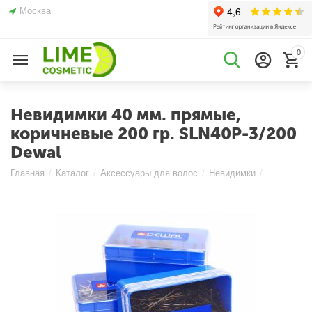
Москва
0
Невидимки 40 мм. прямые,
коричневые 200 гр. SLN40P-3/200
Dewal
Главная
/
Каталог
/
Аксессуары для волос
/
Невидимки
/