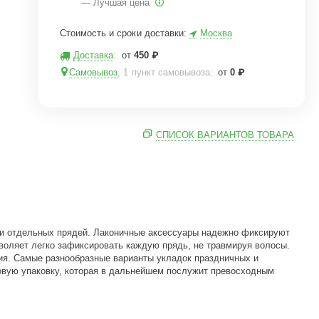
— Лучшая цена
Стоимость и сроки доставки:
Москва
Доставка
:
от
450
₽
Самовывоз
, 1 пункт самовывоза
:
от
0
₽
СПИСОК ВАРИАНТОВ ТОВАРА
ции отдельных прядей. Лаконичные аксессуары надежно фиксируют
воляет легко зафиксировать каждую прядь, не травмируя волосы.
ия. Самые разнообразные варианты укладок праздничных и
вую упаковку, которая в дальнейшем послужит превосходным