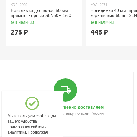
КОД:
2909
КОД:
2074
Невидимки для волос 50 мм.
Невидимки 40 мм. пря
прямые, чёрные SLN50P-1/60
коричневые 60 шт. SL
Dewal
Dewal
в наличии
в наличии
275
₽
445
₽
Быстро и качественно доставляем
Осуществляем доставку по всей России
Мы используем cookies для
вашего удобства
пользования сайтом и
аналитики. Продолжая