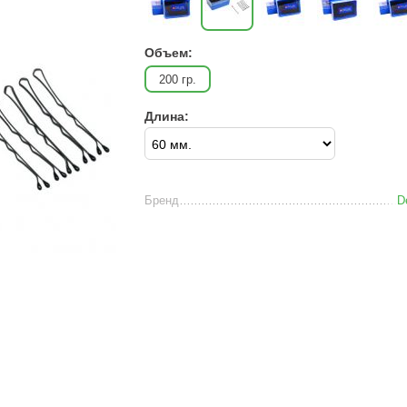
Объем:
200 гр.
Длина:
Бренд
D