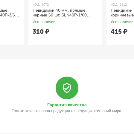
КОД:
2072
КОД:
2912
мые,
Невидимки 40 мм. прямые,
Невидимки 
N40P-3/60
черные 60 шт. SLN40P-1/60
коричневые
Dewal
Dewal
в наличии
в наличии
310
₽
415
₽
Гарантия качества
Только качественная продукция от ведущих компаний мира.