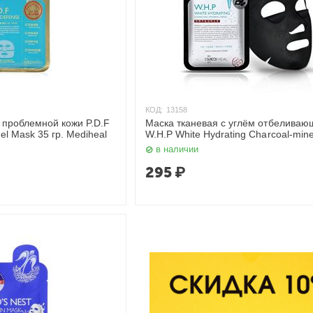
КОД:
13158
 проблемной кожи P.D.F
Маска тканевая с углём отбеливаю
l Mask 35 гр. Mediheal
W.H.P White Hydrating Charcoal-min
35 гр. Mediheal
в наличии
295
₽