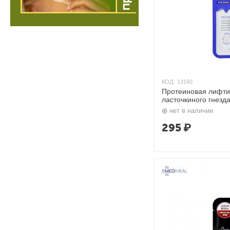
КОД:
13160
Протеиновая лифтин
ласточкиного гнезда
35 гр. Mediheal
нет в наличии
295
₽