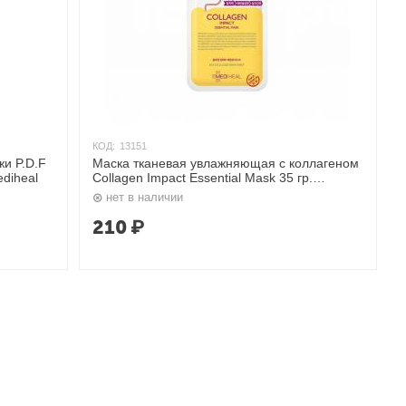
КОД:
13151
и P.D.F
Маска тканевая увлажняющая с коллагеном
diheal
Collagen Impact Essential Mask 35 гр.
Mediheal
нет в наличии
210
₽