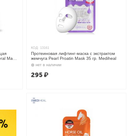
КОД:
13161
щая
Протеиновая лифтинг-маска с экстрактом
eral Mask
жемчуга Pearl Proatin Mask 35 гр. Mediheal
нет в наличии
295
₽