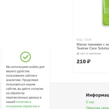
КОД:
13149
Маска тканевая с э
Teatree Care Solutio
Mediheal
нет в наличии
210
₽
Мы используем cookies для
вашего удобства
пользования сайтом и
аналитики. Продолжая
пользоваться нашим
сайтом, вы даёте согласие
на обработку
Моя учетная запись
Информа
перечисленных данных в
нашей
политике в
Войти
О нас
отношении обработки и
Создать учетную запись
Обратная связ