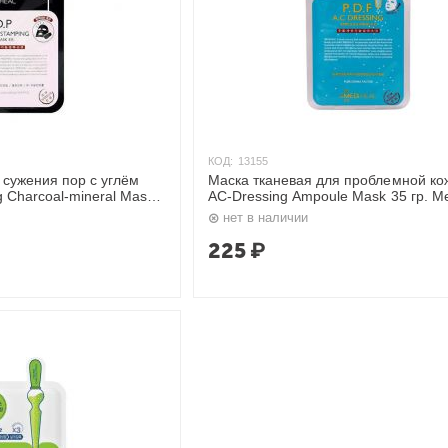
КОД:
13155
 сужения пор с углём
Маска тканевая для проблемной кож
g Charcoal-mineral Mask
AC-Dressing Ampoule Mask 35 гр. Me
нет в наличии
225
₽