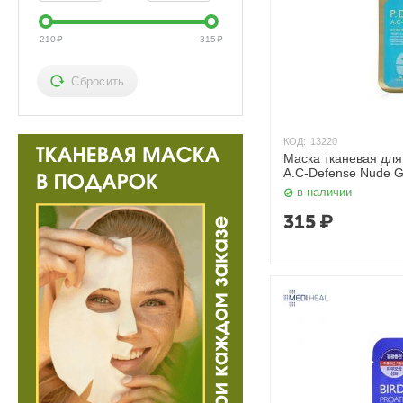
210
₽
315
₽
Сбросить
КОД:
13220
Маска тканевая для
A.C-Defense Nude Ge
в наличии
315
₽