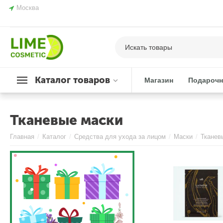
Москва
Каталог товаров
Магазин
Подарочн
Тканевые маски
Главная
/
Каталог
/
Средства для ухода за лицом
/
Маски
/
Тканев